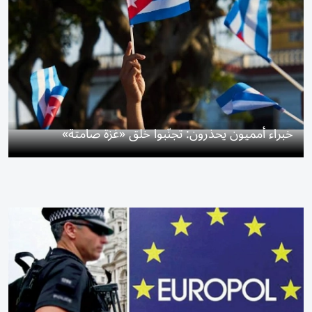
خبراء أمميون يحذرون: تجنّبوا خلق «غزة صامتة»