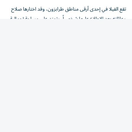
تقع الفيلا في إحدى أرقى مناطق طرابزون، وقد اختارها صلاح
وعائلته بعد الاطلاع عليها شخصياً. وتمتد على مساحة إجمالية
تبلغ 975 متراً مربعاً، وتضم 8 غرف و6 حمامات.
وتحتوي الفيلا على صالة واسعة، ومطبخ حديث، وغرفة
للضيوف مع حمام، إضافة إلى جناح رئيسي يضم حماماً خاصاً
وغرفة ملابس، وثلاث غرف نوم أخرى، وثلاثة حمامات، وغرفة
لغسيل الملابس.
كما تضم مرافق فاخرة تشمل ساونا خاصة، ومسبحاً داخلياً،
وصالة رياضية مجهزة بالكامل، وحديقة شتوية، وغرفة مكتب،
ومخزناً، وغرفة تقنية، وصالة ثانية مع مطبخ إضافي، إلى جانب
غرفة سينما خاصة ومساحات للتخزين.
أما المساحات الخارجية فتضم مسبحاً مفتوحاً، ومنطقة لإشعال