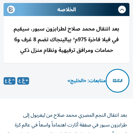
الخلاصه
بعد انتقال محمد صلاح لطرابزون سبور، سيقيم
في فيلا فاخرة 975م² بيالينجاك تضم 8 غرف و6
حمامات ومرافق ترفيهية ونظام منزل ذكي
متابعات: «الخليج»
بعد انتقال النجم المصري محمد صلاح من ليفربول إلى
طرابزون سبور في صفقة أثارت اهتماماً واسعاً في عالم كرة
القدم، كُشف عن تفاصيل الفيلا الفاخرة التي سيقيم فيها بمدينة