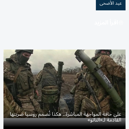
عيد الأضحى
اقرأ المزيد
على حافة المواجهة المباشرة.. هكذا تُصمم روسيا ضربتها
القادمة لـ«الناتو»