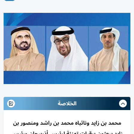
الخلاصة
محمد بن زايد ونائباه محمد بن راشد ومنصور بن
زايد يبعثون برقيات تهنئة لرئيس أذربيجان ورئيس