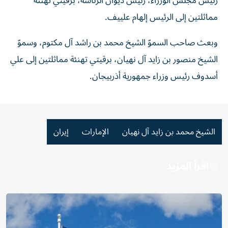
رئيس مجلس الوزراء، رئيس ديوان الرئاسة، برقيتي تهنئة
مماثلتين إلى الرئيس إلهام علييف.
وبعث صاحب السموّ الشيخ محمد بن راشد آل مكتوم، وسموّ
الشيخ منصور بن زايد آل نهيان، برقيتي تهنئة مماثلتين إلى علي
أسدوف رئيس وزراء جمهورية أذربيجان.
الشيخ محمد بن زايد آل نهيان
الإمارات
إيران
اقرأ المزيد