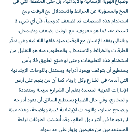
وضياع الهوية الإنسانية والابداعية، بل حتى المنطقة التي في
المخ والمسؤولة عن الخرائط والاستدلال مع الوقت ومع
استخدام هذه المنصات قد تضعف تدريجياً، لأن أي شيء لا
تستخدمه، كما هو معروف، مع الوقت يضعف ويضمحل،
وبالتالي يفقد الإنسان مع الوقت ميزة خلقها الله فيه وهي تذكّر
الطرقات والخرائط والاستدلال، والمطلوب منه هو التقليل من
استخدام هذه التطبيقات وحتى لو ضيّع الطريق فلا بأس
يستطيع أن يتوقف ويعود أدراجه ويستدل باللوحات الإرشادية
التي أمامه في الشارع وكل زاوية، كما أن من يقيم على أرض
الإمارات العربية المتحدة يعلم أن الشوارع مريحة ومتعددة
والمخارج، وفي حال الضياع يستطيع السائق أن يعود أدراجه
ويصحح مساره، واللوحات الإرشادية كبيرة وواضحة، وهذه ميزة
لن تجدها في أكثر دول العالم، وقد أُنشئت الطرقات لراحة
المستخدمين من مقيمين وزوار على حد سواء.