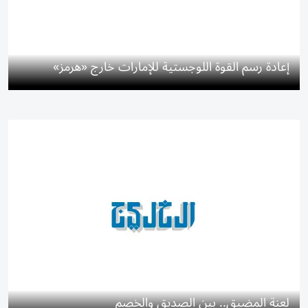
إعادة رسم القوة اللوجستية للإمارات خارج «هرمز»
لعنة المضيق.. بين الصديق والخصم