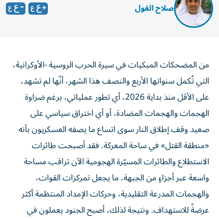
صلاح الغول
من المضحكات المبكيات في سيرة الحرب الروسية -الأوكرانية،
التي تُكمل سنواتها الأربع والنصف هذا الشهر، أنّها لم تشهد،
على الأقل منذ بداية 2026، أي تطور عملياتي، برغم ضراوة
الهجمات والهجمات المضادة، أو أي اختراق سياسي على
صعيد وقف إطلاق النار سوى اتساع ما يصفه العسكريون بأنه
«منطقة القتل» في ساحة المعركة. فقد أصبحت طائرات
الاستطلاع والطائرات المسيّرة الهجومية الآن تراقب مساحة
واسعة عبر أجزاءٍ من الجبهة، ما يجعل تمركزات القوات،
والهجمات المدرعة التقليدية، وحركات الإمداد المنتظمة أكثر
عرضةً للاستهداف. ونتيجة لذلك، أصبح الجنود يعملون في
مجموعات صغيرة، ويستخدمون الدراجات النارية، أو يتنقلون