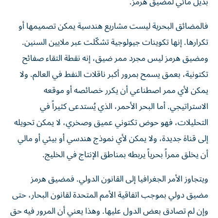
بديل مائي لمضيق هرمز.
فالمضائق البحرية ليست مشاريع هندسية يمكن تصميمها أو
تكرارها. إنها تكوينات جيولوجية تشكّلت عبر ملايين السنين.
ومضيق هرمز ليس مجرد ممر ضيق، إنه نقطة التقاء صفائح
تكتونية، بعمق يسمح بمرور أكبر ناقلات النفط في العالم. ولا
يمكن لأي ممر اصطناعي أن يكرر خصائصه أو موقعه
الاستراتيجي. أما البحر الأحمر، الذي يُستدعى كثيراً في
التحليلات، فهو حوض تكتوني عميق وصخري، لا يمكن تحويله
إلى قناة جديدة، ولا يمكن لأي نموذج هندسي أو بيئي أو مالي
أن يخلق ممراً بحرياً يربطه بمناطق الإنتاج في الخليج.
ويتجاوز الأمر الجغرافيا إلى القانون الدولي. فمضيق هرمز
مضيق دولي بموجب اتفاقية الأمم المتحدة لقانون البحار، حتى
وإن لم تصادق بعض الدول عليها. وهذا يعني أن المرور فيه حق