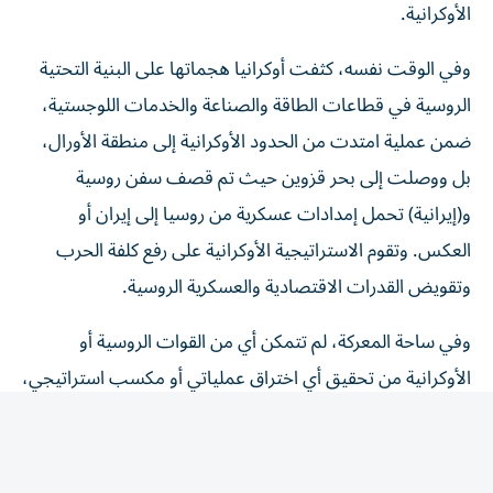
وفي الوقت نفسه، كثفت أوكرانيا هجماتها على البنية التحتية
الروسية في قطاعات الطاقة والصناعة والخدمات اللوجستية،
ضمن عملية امتدت من الحدود الأوكرانية إلى منطقة الأورال،
بل ووصلت إلى بحر قزوين حيث تم قصف سفن روسية
و(إيرانية) تحمل إمدادات عسكرية من روسيا إلى إيران أو
العكس. وتقوم الاستراتيجية الأوكرانية على رفع كلفة الحرب
وتقويض القدرات الاقتصادية والعسكرية الروسية.
وفي ساحة المعركة، لم تتمكن أي من القوات الروسية أو
الأوكرانية من تحقيق أي اختراق عملياتي أو مكسب استراتيجي،
ولم تشهد الجبهة، التي يبلغ طولها نحو 1200 كيلومتر، سوى
تقدم محدود، والتمترس خلف مواقع دفاعية متفرقة، إضافة إلى
الخسائر البشرية المرتفعة. وهكذا، تم تكريس حالة «الحرب