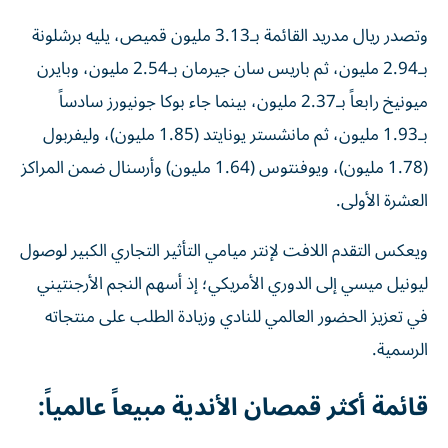
وتصدر ريال مدريد القائمة بـ3.13 مليون قميص، يليه برشلونة
بـ2.94 مليون، ثم باريس سان جيرمان بـ2.54 مليون، وبايرن
ميونيخ رابعاً بـ2.37 مليون، بينما جاء بوكا جونيورز سادساً
بـ1.93 مليون، ثم مانشستر يونايتد (1.85 مليون)، وليفربول
(1.78 مليون)، ويوفنتوس (1.64 مليون) وأرسنال ضمن المراكز
العشرة الأولى.
ويعكس التقدم اللافت لإنتر ميامي التأثير التجاري الكبير لوصول
ليونيل ميسي إلى الدوري الأمريكي؛ إذ أسهم النجم الأرجنتيني
في تعزيز الحضور العالمي للنادي وزيادة الطلب على منتجاته
الرسمية.
قائمة أكثر قمصان الأندية مبيعاً عالمياً: