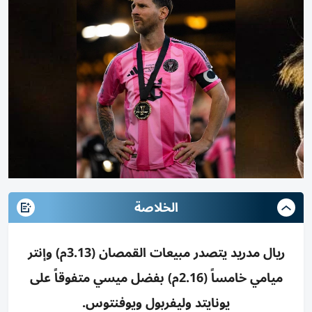
الخلاصة
ريال مدريد يتصدر مبيعات القمصان (3.13م) وإنتر
ميامي خامساً (2.16م) بفضل ميسي متفوقاً على
يونايتد وليفربول ويوفنتوس.