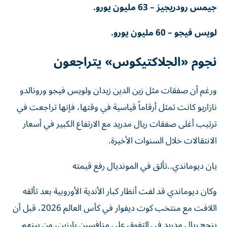
جيمس رودريجيز – 63 مليون يورو.
لويس فيجو – 60 مليون يورو.
نجوم «الجلاكتيكوس» يتراجعون
ورغم أن صفقات مثل زين الدين زيدان ولويس فيجو ورونالدو
نازاريو كانت تمثل أرقاماً قياسية في وقتها، فإنها تراجعت في
ترتيب أغلى صفقات ريال مدريد مع الارتفاع الكبير في أسعار
الانتقالات خلال السنوات الأخيرة.
يان ديوماندي..تألق في المونديال رفع قيمته
وكان ديوماندي قد لفت أنظار كبار الأندية الأوروبية بعد تألقه
اللافت مع منتخب كوت ديفوار في كأس العالم 2026، قبل أن
ينجح ريال مدريد في التفوق على منافسين بارزين، من بينهم