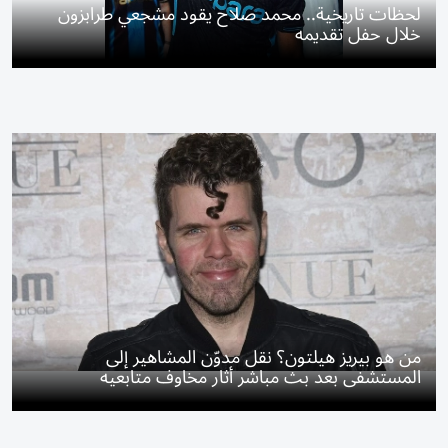
لحظات تاريخية.. محمد صلاح يقود مشجعي طرابزون
خلال حفل تقديمه
من هو بيريز هيلتون؟ نقل مدوّن المشاهير إلى
المستشفى بعد بث مباشر أثار مخاوف متابعيه