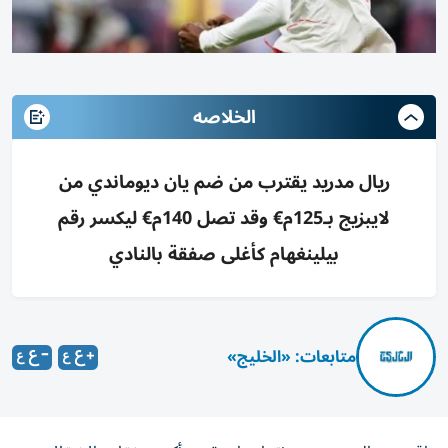
الخلاصه
ريال مدريد يقترب من ضم يان ديوماندي من
لايبزيج بـ125م€ وقد تصل 140م€ ليكسر رقم
بيلينغهام كأغلى صفقة بالنادي
متابعات: «الخليج»