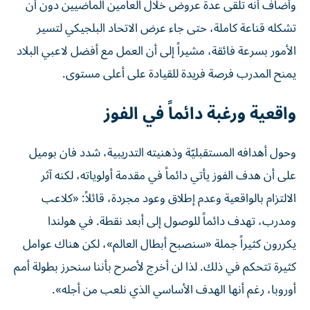
وأضاف أنه تلقى عدة عروض خلال العامين الماضيين دون أن
تشكله قناعة كاملة، حتى جاء عرض الاتحاد البلجيكي لتسير
الأمور بسرعة فائقة، مشيراً إلى أن العمل مع أفضل لاعبي البلاد
يمنح المدرب فرصة فريدة للقيادة على أعلى مستوى.
واقعية ورغبة دائماً في الفوز
وحول أهدافه المستقبليّة وذهنيته التدريبية، شدد فان بوميل
على أن هدف الفوز يأتي دائماً في مقدمة أولوياته، لكنه آثر
الالتزام بالواقعية وعدم إطلاق وعود مجردة، قائلاً: «كلاعب
ومدرب، تهدف دائماً للوصول إلى أبعد نقطة. في هولندا
يكررون كثيراً جملة «سنصبح أبطال العالم»، لكن هناك عوامل
كثيرة تتحكم في ذلك. لذا لن أخرج لأصرح بأننا سنحرز بطولة أمم
أوروبا، رغم أنها الهدف الأساسي الذي نلعب من أجله».