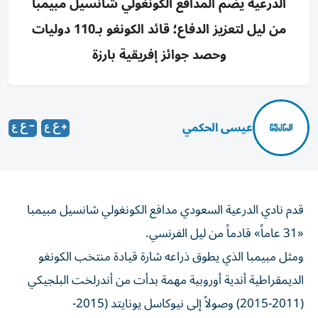
الدرعية يضم المدافع الكونغولي شانسيل مبيمبا
من ليل لتعزيز الدفاع؛ قائد الكونغو بـ110 دوليات
وحصد جوائز إفريقية بارزة
عيسى الحكمي
قدم نادي الدرعية السعودي مدافع الكونغولي شانسيل مبيمبا
«31 عاماً» قادماً من ليل الفرنسي.
ومثل مبيمبا الذي يطوق ذراعه شارة قيادة منتخب الكونغو
الديمقراطية أندية أوروبية مهمة بدأت من أندرلخت البلجيكي
(2011-2015) وصولاً إلى نيوكاسل يونايتد (2015-
2018)،وبورتو البرتغالي (2018-2022) وأولمبيك مرسيليا