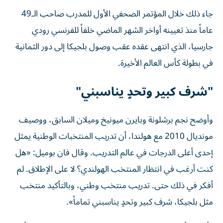
جاء ذلك خلال المؤتمر الصحفي الأول للمدرب صاحب الـ49
عاماً منذ تعيينه أواخر الشهر الماضي خلفاً للفرنسي رودي
جارسيا، الذي انتهى عقده عقب وصول بلجيكا إلى دور الثمانية
في بطولة كأس العالم الأخيرة.
"شرف كبير وتحدٍ يناسبني"
وأوضح نجم برشلونة وبايرن ميونيخ وميلان السابق، ووصيف
مونديال 2010 مع هولندا، أن تدريب المنتخبات الوطنية يمثل
إحدى أعلى الدرجات في عالم التدريب. وقال فان بوميل: «هل
كنت أرغب في انتظار المنتخب الهولندي؟ لا على الإطلاق. لم
أفكر في ذلك حتى. تدريب منتخب وطني، وبالتأكيد منتخب
مثل بلجيكا، شرف كبير وتحدٍ يناسبني تماماً».