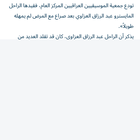
المايسترو عبد الرزاق العزاوي بعد صراع مع المرض لم يمهله
طويلاً».
يذكر أن الراحل عبد الرزاق العزاوي، كان قد تقلد العديد من
المناصب، كما قدم مجموعة من ألحان لمطربين عراقيين،
أبرزها قصيدة «عيناك دنيا» للشاعر كمال خوري التي قام بغنائها
المطرب الراحل فؤاد سالم في عام 1977.
المقالة التالية