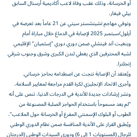
أو الخرسانة، وذلك عقب وفاة لاعب أكاديمية أرسنال السابق
بيلي فيغار.
وتوفي مهاجم تشيتشستر سيتي عن 21 عاماً بعد تعرضه في
أيلول/سبتمبر 2025 لإصابة في الدماغ خلال مباراة أمام
وينغيت آند فينشلي ضمن دوري دوري "إسثميان" الإقليمي
لشبه المحترفين الذي يغطي لندن الكبرى وشرق وجنوب شرقي
إنجلترا.
ويُعتقد أن الإصابة نتجت عن اصطدامه بحاجز خرساني.
وأجرى الاتحاد الإنجليزي لكرة القدم مراجعة لمعايير السلامة،
ونشر إرشادات جديدة للأندية في الدرجات الدنيا، تنص على أنه
"لم يعد مسموحاً باستخدام الحواجز الصلبة المصنوعة من
الطوب أو البلوك الإسمنتي المفرغ أو الخرسانة حول الملاعب".
ويُطبق القرار على الأندية المنافسة ضمن نظام الدوري الوطني
للرجال (المستويات 1 إلى 6) ودوري السيدات الوطني (الدرجتان