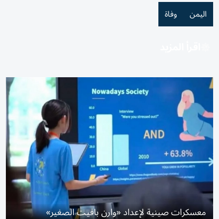
اليمن
وفاة
اقرأ المزيد
معسكرات صينية لإعداد «وارن بافيت الصغير»