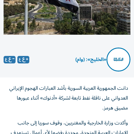
«الخليج»: (وام)
دانت الجمهورية العربية السورية بأشد العبارات الهجوم الإيراني
العدواني على ‏ناقلة نفط تابعة لشركة «أدنوك» أثناء عبورها
مضيق هرمز.‏
وأكدت وزارة الخارجية والمغتربين، وقوف سوريا إلى ‏جانب
الإمارات العربية المتحدة، مجددة رفضها لأي أعمال تستهدف