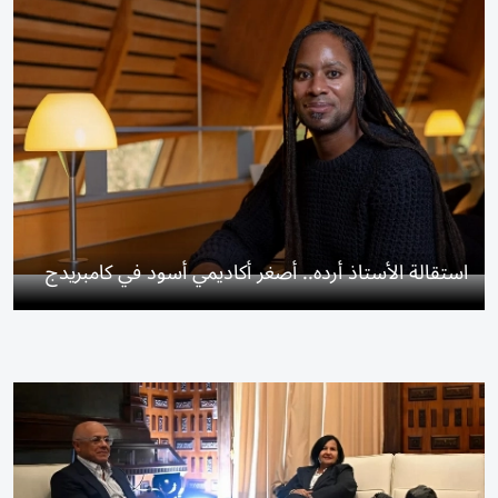
استقالة الأستاذ أرده.. أصغر أكاديمي أسود في كامبريدج