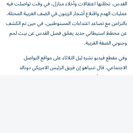
عمليات الهدم واقتلاع أشجار الزيتون في الضف الغربية المحتلة،
بالتزامن مع تصاعد اعتداءات المستوطنين، في حين تم الكشف
عن مخطط استيطاني جديد يعمّق فصل القدس عن بيت لحم
وجنوبي الضفة الغربية.
وفي مقطع فيديو نشره ليل الثلاثاء على مواقع التواصل
الاجتماعي، قال نتنياهو إن فريق الرئيس الامريكي دونالد
ترامب «يعتقد أنه يستطيع نزع سلاح حماس. نحن ندرس هذا
الاحتمال. أرسلوا إلينا مسودة مقترح لم نوافق عليها فهذه
ليست مسودة مقترحنا. ونقلنا إليهم ملاحظاتنا». وكان نتنياهو
التقى الإثنين ممثلين عن «مجلس السلام» المكلف تنفيذ الخطة
الأمريكية لإنهاء الحرب. وبعد الاجتماع، بدا أن المجلس يسعى
إلى طمأنة إسرائيل، إذ قال إن انسحاب قواتها من مواقعها
الحالية في غزة لن يبدأ إلا بعد نزع سلاح حماس بالكامل.