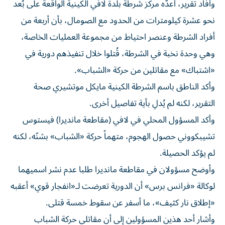
وأفاد تقرير، أعدّه مركز شرطة بلدة لافَي الكينية الواقعة على بُعد
نحو عشرة كيلومترات من الحدود مع الصومال، بأن أربعة من
أفراد الشرطة وعنصر احتياط من مجموعة العمليات الخاصة،
وهي وحدة نخبة في الشرطة، قُتلوا خلال تنفيذهم دورية في
«اشتباك» مع مقاتلين من حركة «الشباب».
وأكد الناطق باسم الشرطة الكينية مايكل موتشيري صحة
التقرير، لكنه لم يُدلِ بأية تفاصيل أخرى.
وأكد المسؤول المحلي في لافي (مقاطعة مانديرا) فيستوس
تشيبكووني حصول الهجوم، متهماً حركة «الشباب» بشنّه، لكنه
لم يؤكد الحصيلة.
وأوضح مسؤولان في مقاطعة مانديرا طلبا عدم نشر اسميهما
لوكالة «فرانس برس» أن الدورية تعرضت لـ«انفجار قوي» أعقبه
«إطلاق نار كثيف»، ما أسفر عن سقوط خمسة قتلى.
وأشار أحد هذين المسؤولين إلى أن مقاتلي حركة الشباب