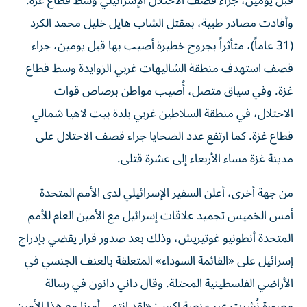
قبل يومين، جراء قصف الاحتلال الإسرائيلي وسط قطاع غزة.
وأفادت مصادر طبية، بمقتل الشاب هايل خليل محمد الكرد
(31 عاماً)، متأثراً بجروح خطيرة أصيب بها قبل يومين، جراء
قصف استهدف منطقة الشاليهات غربي الزوايدة وسط قطاع
غزة. وفي سياق متصل، أُصيب مواطن برصاص قوات
الاحتلال، في منطقة السلاطين غربي بلدة بيت لاهيا شمالي
قطاع غزة. كما ارتفع عدد الضحايا جراء قصف الاحتلال على
مدينة غزة مساء الأربعاء إلى عشرة قتلى.
من جهة أخرى، أعلن السفير الإسرائيلي لدى الأمم المتحدة
أمس الخميس تجميد علاقات إسرائيل مع الأمين العام للأمم
المتحدة أنطونيو غوتيريش، وذلك بعد صدور قرار يقضي بإدراج
إسرائيل على «القائمة السوداء» المتعلقة بالعنف الجنسي في
الأراضي الفلسطينية المحتلة. وقال داني دانون في رسالة
مصورة نُشرت عبر منصة إكس: «لقد انتهى أمرنا مع هذا الأمين