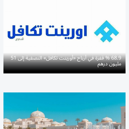
68.9 % قفزة في أرباح «أورينت تكافل» النصفية إلى 51
مليون درهم