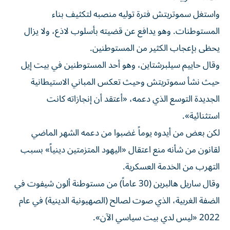
واستغل سموتريتش فترة توليه ⁠منصبه لتكثيف بناء
المستوطنات. وهو يدافع عن قضيته بأسلوب لاذع، ولا يزال
يحظى بإعجاب الكثير من المستوطنين.
وقال حاييم سيلبرشتاين، وهو أحد المستوطنين في بيت إيل
حيث نشأ سموتريتش وحيث تعكس المباني الاستيطانية
الجديدة التوسع الذي دعمه، «أعتقد أن إنجازاته كانت
استثنائية».
لكن بعض من أيدوه يوماً غضبوا من دعمه الشهر الماضي
لقانون من شأنه منع اعتقال «اليهود المتزمتين دينياً» بسبب
التهرب من الخدمة العسكرية.
وقال ساريل هالبرين (30 عاماً) من مستوطنة ألون شيفوت في
الضفة الغربية، الذي صوت لصالح (الصهيونية الدينية) في عام
2022 «ليس لدي بيت سياسي الآن».