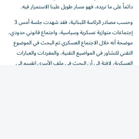
دائماً على ما نريده، فهو مسار طويل علينا الاستمرار فيه.
وحسب مصادر الرئاسة اللبنانية، فقد شهدت جلسة أمس 3
إجتماعات متوازية عسكرية وسياسية، واجتماع قانوني حدودي،
موضحة أنه خلال الاجتماع العسكري تم البحث في الموضوع
التقني للتشاور في المواضيع التقنية، والمفردات والعبارات
العسكرية، لافتة إلى أن البحث في ملف الأسرى انقسم إلى
شقين، الأول مسار القانون الدولي الذي يرعى الأسرى، والثاني
متعلق بتبادل لوائح الأسرى، وهو أمر صعب للبنان، لأنه لا
يملك هذه اللوائح، موضحة أن هناك إيجابية لناحية التعامل
بملف الأسرى، ويجري العمل لإدخال الصليب الأحمر الدولي
في الموضوع. كما برز توجه للفصل بين الأسرى المدنيين لدى
إسرائيل وأسرى «حزب الله». وبحسب هذه المصادر، فإن
«لبنان تلقّى وعداً من الجانب الأمريكي بالحصول على إجابات