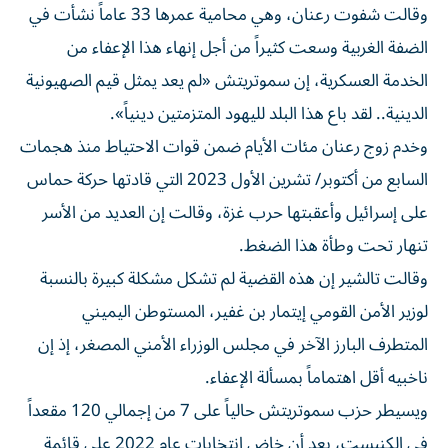
وقالت شفوت رعنان، وهي محامية عمرها 33 عاماً نشأت في
الضفة الغربية وسعت كثيراً من أجل إنهاء هذا الإعفاء ‌من
الخدمة العسكرية، إن سموتريتش «لم ‌يعد يمثل قيم الصهيونية
الدينية.. لقد باع هذا البلد لليهود المتزمتين دينياً».
وخدم زوج رعنان ⁠مئات الأيام ضمن قوات الاحتياط منذ هجمات
السابع من أكتوبر/ تشرين الأول 2023 التي قادتها حركة حماس
على إسرائيل وأعقبتها حرب غزة، ‌وقالت إن العديد من الأسر
تنهار تحت وطأة هذا الضغط.
وقالت تالشير إن هذه القضية لم تشكل مشكلة كبيرة بالنسبة
لوزير الأمن القومي إيتمار بن غفير، المستوطن اليميني
المتطرف البارز الآخر في مجلس الوزراء الأمني المصغر، إذ إن
ناخبيه أقل اهتماماً بمسألة الإعفاء.
ويسيطر حزب سموتريتش حالياً على 7 من إجمالي 120 مقعداً
في الكنيست، ⁠بعد أن خاض انتخابات عام 2022 على قائمة