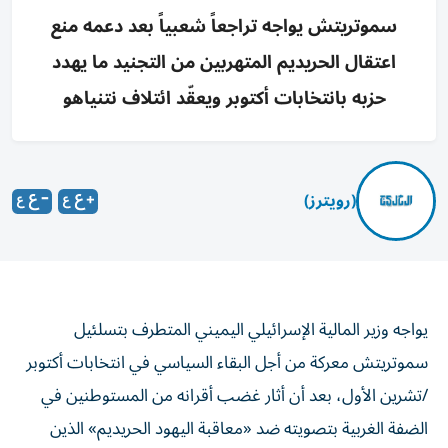
سموتريتش يواجه تراجعاً شعبياً بعد دعمه منع
اعتقال الحريديم المتهربين من التجنيد ما يهدد
حزبه بانتخابات أكتوبر ويعقّد ائتلاف نتنياهو
(رويترز)
يواجه وزير المالية الإسرائيلي اليميني المتطرف بتسلئيل
سموتريتش معركة من أجل البقاء السياسي ‌في انتخابات أكتوبر
/تشرين الأول، بعد أن أثار غضب أقرانه من المستوطنين في
الضفة الغربية بتصويته ضد «معاقبة اليهود الحريديم» الذين