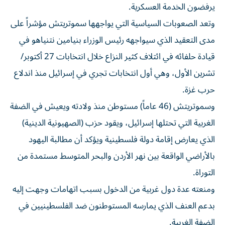
يرفضون الخدمة العسكرية.
وتعد الصعوبات ​السياسية التي يواجهها سموتريتش مؤشراً ⁠على
مدى التعقيد الذي سيواجهه رئيس الوزراء بنيامين نتنياهو في
قيادة حلفائه في ائتلاف كثير النزاع خلال انتخابات 27 أكتوبر/
تشرين الأول، ‌وهي أول انتخابات تجري في إسرائيل منذ اندلاع
‌حرب غزة.
وسموتريتش (46 عاماً) مستوطن منذ ولادته ويعيش في الضفة
الغربية التي تحتلها إسرائيل، ويقود حزب (الصهيونية الدينية)
الذي يعارض إقامة دولة فلسطينية ويؤكد أن مطالبة اليهود
بالأراضي الواقعة بين نهر الأردن والبحر المتوسط مستمدة من
التوراة.
ومنعته عدة دول غربية من الدخول بسبب اتهامات وجهت إليه
بدعم العنف الذي يمارسه المستوطنون ضد الفلسطينيين في
الضفة الغربية.