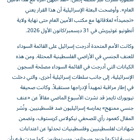
العام». وأوضحت البعثة الإسرائيلية أن هذا القرار يعني
«تجميداً» لعلاقاتها مع مكتب الأمين العام حتى نهاية ولاية
أنطونيو غوتيريش في 31 ديسمبر/كانون الأول 2026.
وكانت الأمم المتحدة أدرجت إسرائيل على القائمة السوداء
للعنف الجنسي في الأراضي الفلسطينية المحتلة. ومن هذه
الكيانات التي أدرجت في القائمة السوداء مصلحة السجون
الإسرائيلية، إلى جانب سلطات إسرائيلية أخرى، والتي دخلت
في إطار مراقبة تمهيداً لإدراجها مستقبلاً. وكانت صحيفة
نيويورك تايمز قد نشرت الأسبوع الماضي مقالاً عن «عنف
جنسي ممنهج» يمارسه إسرائيليون ضد فلسطينيين. ونُشر
المقال كعمود رأي للصحفي نيكولاس كريستوف، وتضمن
شهادات لفلسطينيين وفلسطينيات تحدثوا عن اعتداءات
جنسية ارتكبها جنود وسجانون ومستوطنون. كما وردت فيه بأن