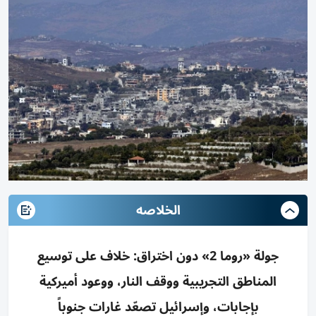
الخلاصه
جولة «روما 2» دون اختراق: خلاف على توسيع
المناطق التجريبية ووقف النار، ووعود أميركية
بإجابات، وإسرائيل تصعّد غارات جنوباً