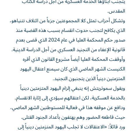
يتجنب أبناؤها الخدمة العسكرية من أجل دراسة الكتاب
المقدس.
وتشكل أحزاب تمثل كلا المجموعتين جزءاً من ائتلاف نتنياهو،
الذي يكافح لتجنب حدوث انقسام بسبب هذه القضية منذ
صدور حكم المحكمة العليا في عام 2024 الذي قضى بعدم
قانونية الإعفاء من التجنيد العسكري من أجل الدراسة الدينية.
وأوقفت ⁠المحكمة العليا أيضاً مشروع القانون الذي أقره
الكنيست الشهر الماضي الذي كان سيمنع اعتقال اليهود
المتزمتين دينياً الذين يتجنبون التجنيد.
ويقول سموتريتش إنه ينبغي إلزام اليهود المتزمتين دينياً
بالخدمة العسكرية، لكن اعتقالهم سيؤدي إلى إثارة الانقسام.
ودافع عن موقفه هذا في فعالية للمستوطنين الشهر الماضي،
حيث قاطعه الحضور وهم يهتفون بأعداد الجنود القتلى.
ورد قائلاً: «الاعتقالات لا تجلب اليهود المتزمتين دينياً إلى