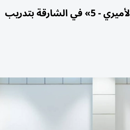
ختام برنامج «أصدقاء الحرس الأميري - 5» في الشارقة بتدريب