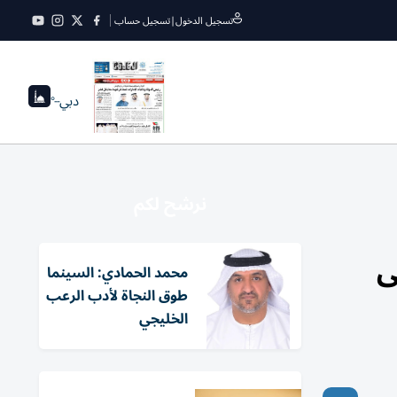
تسجيل الدخول
|
تسجيل حساب
دبي
--°
نرشح لكم
ى
محمد الحمادي: السينما
طوق النجاة لأدب الرعب
الخليجي