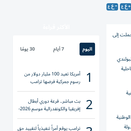
الأكثر قراءة
رقة الوطنية»، التي حملت إلى
اليوم
7 أيام
30 يومًا
بولندي
حلية
1
أمريكا تعيد 100 مليار دولار من
رسوم جمركية فرضها ترامب
ية
2
بث مباشر.. قرعة دوري أبطال
إفريقيا والكونفدرالية موسم 2026-
2027
الوطنية
ولة
ترامب يوقع أمراً تنفيذياً لتقييد حق