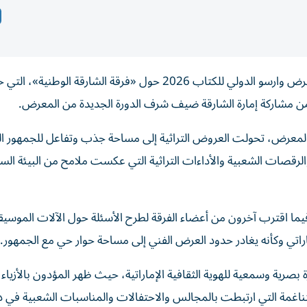
على إيقاع الطبول والأهازيج الشعبية الإماراتية، تجمّع زوّار معرض وارسو الدولي للكتاب 2026 حول «فرقة الشا
ية، ضمن مشاركة إمارة الشارقة ضيف شرف الدورة الجديدة من المعرض.
المعرض، تحولت العروض التراثية إلى مساحة جذب وتفاعل للجمهور ال
والرقصات الشعبية والأداءات التراثية التي عكست ملامح من البيئة السا
يما اقترب آخرون من أعضاء الفرقة لطرح الأسئلة حول الآلات الموسيق
ماراتي وكأنه يغادر حدود العرض الفني إلى مساحة حوار حي مع الجمهور.
رية وسمعية للهوية الثقافية الإماراتية، حيث ظهر المؤدون بالأزياء 
متناغمة التي ارتبطت بالمجالس والاحتفالات والمناسبات الشعبية في د