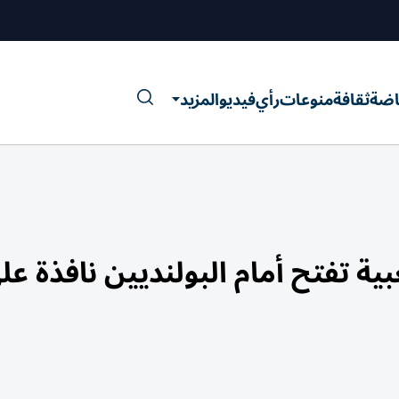
اضة
ثقافة
منوعات
رأي
فيديو
المزيد
ية تفتح أمام البولنديين نافذة عل