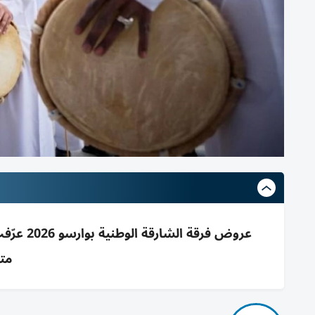
عروض فرق
مت