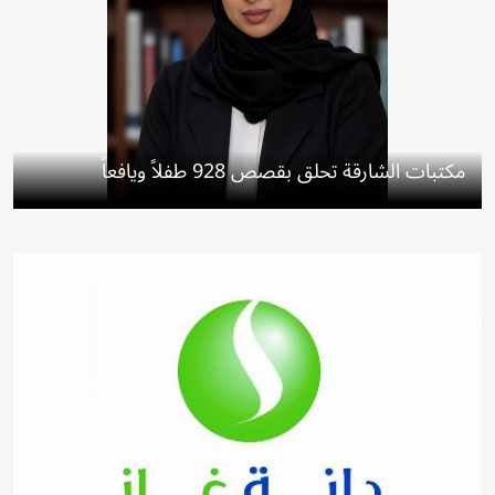
مكتبات الشارقة تحلق بقصص 928 طفلاً ويافعاً