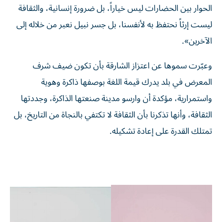
الحوار بين الحضارات ليس خياراً، بل ضرورة إنسانية، والثقافة
ليست إرثاً نحتفظ به لأنفسنا، بل جسر نبيل نعبر من خلاله إلى
الآخرين».
وعبّرت سموها عن اعتزاز الشارقة بأن تكون ضيف شرف
المعرض في بلد يدرك قيمة اللغة بوصفها ذاكرة وهوية
واستمرارية، مؤكدة أن وارسو مدينة صنعتها الذاكرة، وجددتها
الثقافة، وأنها تذكرنا بأن الثقافة لا تكتفي بالنجاة من التاريخ، بل
تمتلك القدرة على إعادة تشكيله.