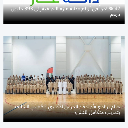
47 % نمواً في أرباح «دانة غاز» النصفية إلى 393 مليون
درهم
ختام برنامج «أصدقاء الحرس الأميري - 5» في الشارقة
بتدريب متكامل للنشء