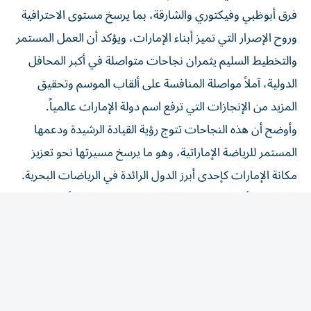
فرق أبوظبي وفيكتوري والشارقة، بما يرسخ مستوى الاحترافية
وروح الإصرار التي تميز أبناء الإمارات، ويؤكد أن العمل المستمر
والتخطيط السليم يثمران نجاحات متواصلة في أكبر المحافل
الدولية، آملاً مواصلة المنافسة على ألقاب الموسم وتحقيق
المزيد من الإنجازات التي ترفع اسم دولة الإمارات عالمياً.
وأوضح أن هذه النجاحات تتوج رؤية القيادة الرشيدة ودعمها
المستمر للرياضة الإماراتية، وهو ما يرسخ مسيرتها نحو تعزيز
مكانة الإمارات كإحدى أبرز الدول الرائدة في الرياضات البحرية.
من جانبه، أكد ثاني القمزي، المدير التنفيذي لفريق أبوظبي
والرياضات الحديثة في نادي أبوظبي للرياضات البحرية، أن
النتائج المحققة لفريق أبوظبي ثمرة الإعداد المتواصل منذ بداية
الموسم، مشيراً إلى أن الهدف هو المنافسة على لقب بطولة
العالم من خلال المحافظة على أعلى مستويات الجاهزية الفنية
والبدنية، بفريق يتمتع بالخبرة والطموح، متوجهاً بالشكر إلى