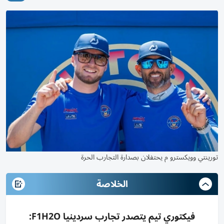
تورينتي وويكسترو م يحتفلان بصدارة التجارب الحرة
الخلاصة
فيكتوري تيم يتصدر تجارب سردينيا F1H2O: