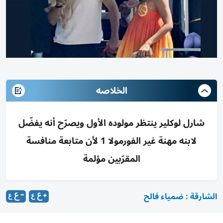
الخلاصه
شارل لوكلير ينتظر مولوده الأول ويصرّح أنه يفضّل
لابنه مهنة غير الفورمولا 1 لأن متابعة منافسة
المقرّبين مؤلمة
الشارقة : ضمياء فالح