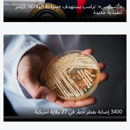
«أكسيوس»: ترامب يستهدف «سياحة الولادة» بأوامر
تنفيذية جديدة
3400 إصابة بفطر خطِر في 27 ولاية أمريكية