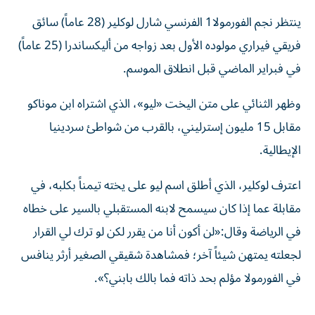
ينتظر نجم الفورمولا1 الفرنسي شارل لوكلير (28 عاماً) سائق
فريقي فيراري مولوده الأول بعد زواجه من أليكساندرا (25 عاماً)
في فبراير الماضي قبل انطلاق الموسم.
وظهر الثنائي على متن اليخت «ليو»، الذي اشتراه ابن موناكو
مقابل 15 مليون إسترليني، بالقرب من شواطئ سردينيا
الإيطالية.
اعترف لوكلير، الذي أطلق اسم ليو على يخته تيمناً بكلبه، في
مقابلة عما إذا كان سيسمح لابنه المستقبلي بالسير على خطاه
في الرياضة وقال:«لن أكون أنا من يقرر لكن لو ترك لي القرار
لجعلته يمتهن شيئاً آخر؛ فمشاهدة شقيقي الصغير أرثر ينافس
في الفورمولا مؤلم بحد ذاته فما بالك بابني؟».