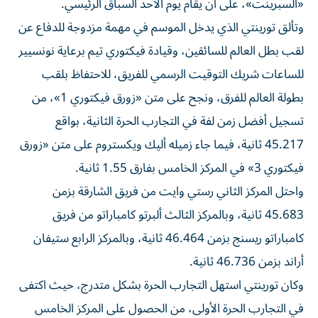
«السبرينت»، على أن يقام يوم الأحد السباق الرئيسي.
وتألق تورينتي الذي يدخل الموسم في مهمة مزدوجة للدفاع عن
لقب بطل العالم للسائقين، وقيادة فيكتوري تيم برعاية نونسيير
للساعات شريك التوقيت الرسمي للفريق، للاحتفاظ بلقب
بطولة العالم للفرق، ونجح على متن «زورق فيكتوري 1»، من
تسجيل أفضل زمن لفة في التجارب الحرة الثانية، بواقع
45.217 ثانية، فيما جاء زميله أليك ويكستروم على متن «زورق
فيكتوري 3» في المركز الخامس بفارق 1.55 ثانية.
واحتل المركز الثاني رستي وايت من فريق الشارقة بزمن
45.683 ثانية، وبالمركز الثالث ألبرتو كامباراتو من فريق
كامباراتو ريسنج بزمن 46.464 ثانية، وبالمركز الرابع ستيفان
أراند بزمن 46.736 ثانية.
وكان تورينتي استهل التجارب الحرة بشكل متدرج، حيث اكتفى
في التجارب الحرة الأولى، من الحصول على المركز الخامس