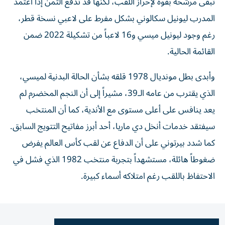
تبقى مرشحة بقوة لإحراز اللقب، لكنها قد تدفع الثمن إذا اعتمد
المدرب ليونيل سكالوني بشكل مفرط على لاعبي نسخة قطر،
رغم وجود ليونيل ميسي و16 لاعباً من تشكيلة 2022 ضمن
القائمة الحالية.
وأبدى بطل مونديال 1978 قلقه بشأن الحالة البدنية لميسي،
الذي يقترب من عامه الـ39، مشيراً إلى أن النجم المخضرم لم
يعد ينافس على أعلى مستوى مع الأندية، كما أن المنتخب
سيفتقد خدمات أنخل دي ماريا، أحد أبرز مفاتيح التتويج السابق.
كما شدد بيرتوني على أن الدفاع عن لقب كأس العالم يفرض
ضغوطاً هائلة، مستشهداً بتجربة منتخب 1982 الذي فشل في
الاحتفاظ باللقب رغم امتلاكه أسماء كبيرة.