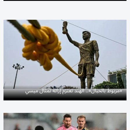
«مربوط بالحبال».. الهند تعتزم إزالة تمثال ميسي