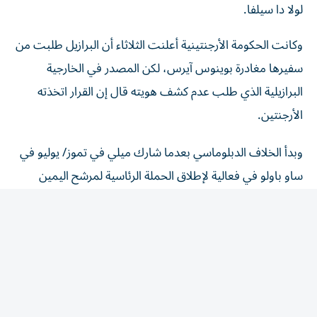
وكانت الحكومة الأرجنتينية أعلنت الثلاثاء أن البرازيل طلبت من
سفيرها مغادرة بوينوس آيرس، لكن المصدر في الخارجية
البرازيلية الذي طلب عدم كشف هويته قال إن القرار اتخذته
الأرجنتين.
وبدأ الخلاف الدبلوماسي بعدما شارك ميلي في تموز/ يوليو في
ساو باولو في فعالية لإطلاق الحملة الرئاسية لمرشح اليمين
فلافيو بولسونارو.
وخلال الفعالية، وصف ميلي الرئيس البرازيلي بأنه «مدان»
و«لص»، من دون أن يسمّي لولا صراحة. كما بدا أنه وصف
قاضي المحكمة العليا البرازيلية ألكسندر دي مورايس بأنه
«قمامة أصلع».