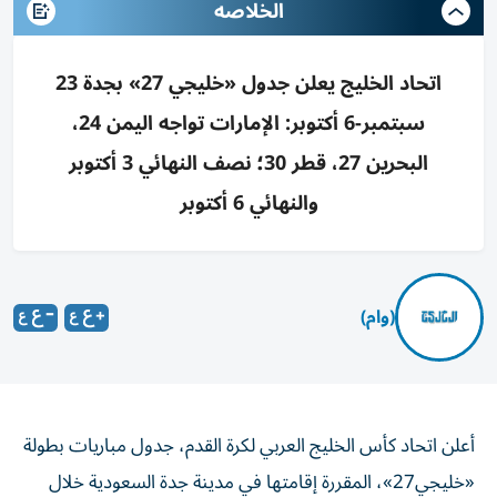
الخلاصه
اتحاد الخليج يعلن جدول «خليجي 27» بجدة 23
سبتمبر-6 أكتوبر: الإمارات تواجه اليمن 24،
البحرين 27، قطر 30؛ نصف النهائي 3 أكتوبر
والنهائي 6 أكتوبر
(وام)
أعلن اتحاد كأس الخليج العربي لكرة القدم، جدول مباريات بطولة
«خليجي27»، المقررة إقامتها في مدينة جدة السعودية خلال