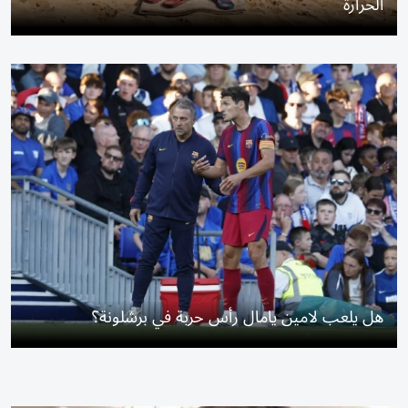
الحرارة
هل يلعب لامين يامال رأس حربة في برشلونة؟