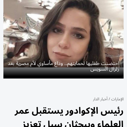
احتضنت طفليها لحمايتهم.. وداع مأساوي لأم مصرية بعد
زلزال السويس
الإمارات
/
أخبار الدار
رئيس الإكوادور يستقبل عمر
العلماء ويبحثان سبل تعزيز