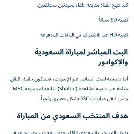
كما تتيح القناة متابعة اللقاء بجودتين مختلفتين:
تقنية SD مجاناً
تقنية HD عبر الاشتراك في الباقات المدفوعة
البث المباشر لمباراة السعودية
والإكوادور
أما بالنسبة للبث المباشر عبر الإنترنت، فستكون حقوق النقل
متاحة عبر منصة «شاهد» (Shahid) التابعة لمجموعة MBC،
والتي تنقل مباريات SSC بشكل حصري رقمياً.
هدف المنتخب السعودي من المباراة
يدخل المنتخب السعودي اللقاء بهدف رفع مستوى الجاهزية