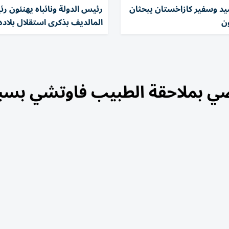
يد وسفير كازاخستان يبحثان
رئيس الدولة ونائباه يهنئون ر
ون
المالديف بذكرى استقلال بلاده
وصي بملاحقة الطبيب فاوتشي بس