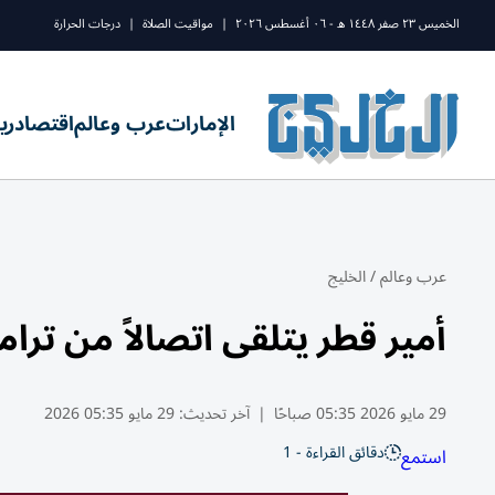
الخميس ٢٣ صفر ١٤٤٨ ه - ٠٦ أغسطس ٢٠٢٦
|
مواقيت الصلاة
|
درجات الحرارة
الإمارات
عرب وعالم
اقتصاد
ري
عرب وعالم
/
الخليج
أمير قطر يتلقى اتصالاً من ترا
29 مايو 2026 05:35 صباحًا
|
آخر تحديث:
29 مايو 05:35 2026
دقائق القراءة - 1
استمع