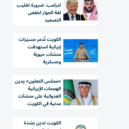
لترامب: ضرورة تغليب
لغة الحوار لخفض
التصعيد
الكويت تُدمر مسيّرات
إيرانية استهدفت
منشآت حيوية
وعسكرية
«مجلس التعاون» يدين
الهجمات الإيرانية
العدوانية على منشآت
مدنية في الكويت
الكويت تدين بشدة