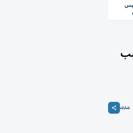
ئيس
بب
شارك