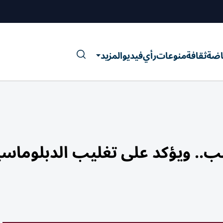
اضة
ثقافة
منوعات
رأي
فيديو
المزيد
مب.. ويؤكد على تغليب الدبلوماسي