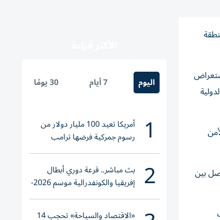
نطقة
الأكثر قراءة
استعراض
اليوم
7 أيام
30 يومًا
دولية
1
أمريكا تعيد 100 مليار دولار من
أمن
رسوم جمركية فرضها ترامب
2
بث مباشر.. قرعة دوري أبطال
اصل بين
إفريقيا والكونفدرالية موسم 2026-
2027
«الاقتصاد والسياحة» تحجب 14