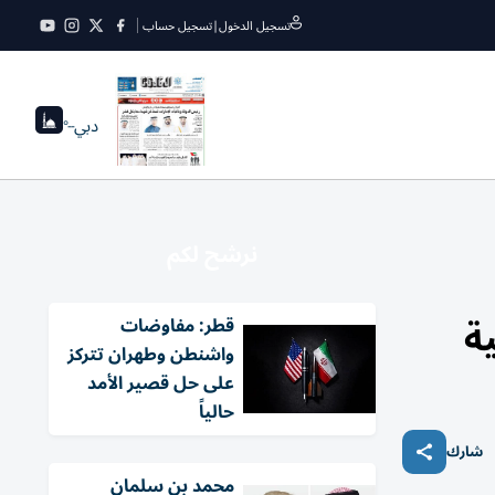
تسجيل الدخول
|
تسجيل حساب
دبي
--°
نرشح لكم
ة
قطر: مفاوضات
واشنطن وطهران تتركز
على حل قصير الأمد
حالياً
شارك
محمد بن سلمان