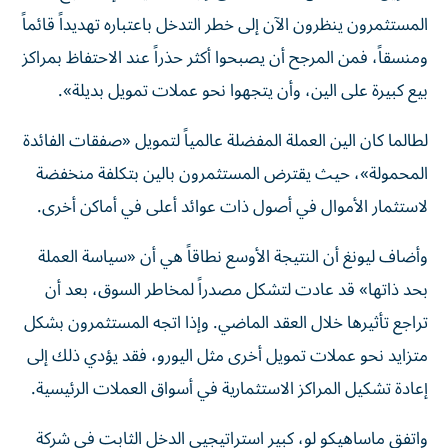
المستثمرون ينظرون الآن إلى خطر التدخل باعتباره تهديداً قائماً
ومنسقاً، فمن المرجح أن يصبحوا أكثر حذراً عند الاحتفاظ بمراكز
بيع كبيرة على الين، وأن يتجهوا نحو عملات تمويل بديلة».
لطالما كان الين العملة المفضلة عالمياً لتمويل «صفقات الفائدة
المحمولة»، حيث يقترض المستثمرون بالين بتكلفة منخفضة
لاستثمار الأموال في أصول ذات عوائد أعلى في أماكن أخرى.
وأضاف ليونغ أن النتيجة الأوسع نطاقاً هي أن «سياسة العملة
بحد ذاتها» قد عادت لتشكل مصدراً لمخاطر السوق، بعد أن
تراجع تأثيرها خلال العقد الماضي. وإذا اتجه المستثمرون بشكل
متزايد نحو عملات تمويل أخرى مثل اليورو، فقد يؤدي ذلك إلى
إعادة تشكيل المراكز الاستثمارية في أسواق العملات الرئيسية.
واتفق ماساهيكو لو، كبير استراتيجيي الدخل الثابت في شركة