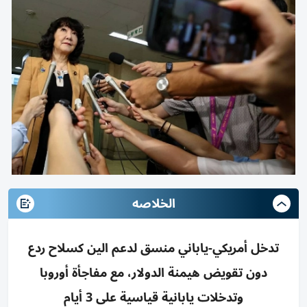
الخلاصه
تدخل أمريكي-ياباني منسق لدعم الين كسلاح ردع
دون تقويض هيمنة الدولار، مع مفاجأة أوروبا
وتدخلات يابانية قياسية على 3 أيام