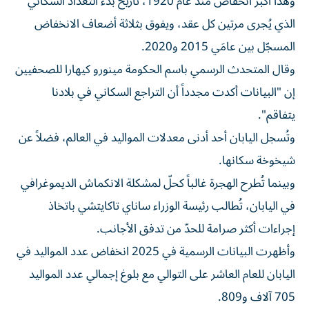
وهذا أكبر انخفاض منذ عام 1920، تاريخ بدء التعداد السكاني
الذي يُجرى مرتين كل عقد، ويفوق بثلاثة أضعاف الانخفاض
المسجّل بين عامَي 2015 و2020.
وقال المتحدث الرسمي باسم الحكومة مينورو كيهارا للصحفيين
إن "البيانات أكدت مجدداً أن التراجع السكاني في بلادنا
يتفاقم".
وتُسجل اليابان أحد أدنى معدلات المواليد في العالم، فضلاً عن
شيخوخة سكانها.
وبينما تُطرح الهجرة غالباً كحلّ لمشكلة الانكماش الديموغرافي
في اليابان، تُطالب رئيسة الوزراء ساناي تاكايتشي باتخاذ
إجراءات أكثر صرامة للحدّ من تدفق الأجانب.
وأظهرت البيانات الرسمية في 2025 انخفاض عدد المواليد في
اليابان للعام العاشر على التوالي مع بلوغ إجمالي عدد المواليد
705 آلاف و809.