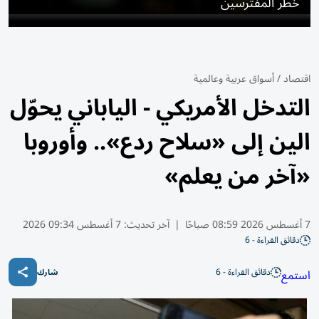
خطر المفترسين
اقتصاد
/
أسواق عربية وعالمية
التدخل الأمريكي - الياباني يحوّل
الين إلى «سلاح ردع».. وأوروبا
«آخر من يعلم»
7 أغسطس 2026 08:59 صباحًا
|
آخر تحديث:
7 أغسطس 09:34 2026
دقائق القراءة - 6
دقائق القراءة - 6
استمع
شارك