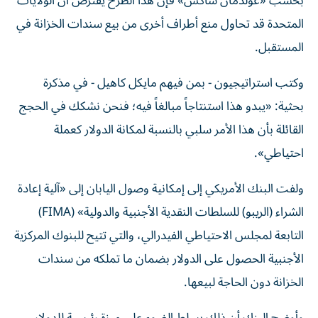
بحسب «غولدمان ساكس» فإن هذا الطرح يفترض أن الولايات
المتحدة قد تحاول منع أطراف أخرى من بيع سندات الخزانة في
المستقبل.
وكتب استراتيجيون - بمن فيهم مايكل كاهيل - في مذكرة
بحثية: «يبدو هذا استنتاجاً مبالغاً فيه؛ فنحن نشكك في الحجج
القائلة بأن هذا الأمر سلبي بالنسبة لمكانة الدولار كعملة
احتياطي».
ولفت البنك الأمريكي إلى إمكانية وصول اليابان إلى «آلية إعادة
الشراء (الريبو) للسلطات النقدية الأجنبية والدولية» (FIMA)
التابعة لمجلس الاحتياطي الفيدرالي، والتي تتيح للبنوك المركزية
الأجنبية الحصول على الدولار بضمان ما تملكه من سندات
الخزانة دون الحاجة لبيعها.