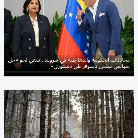
محادثات الحكومة والمعارضة في فنزويلا.. سعي نحو «حل
سياسي سلمي ديموقراطي دستوري»