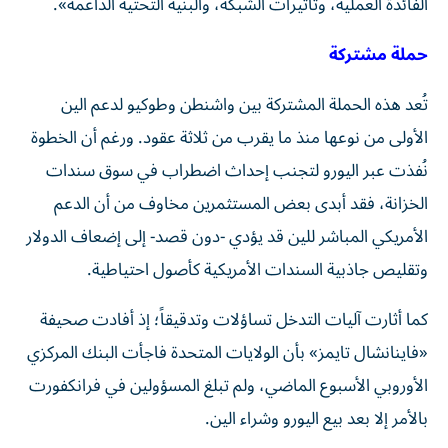
الفائدة العملية، وتأثيرات الشبكة، والبنية التحتية الداعمة».
حملة مشتركة
تُعد هذه الحملة المشتركة بين واشنطن وطوكيو لدعم الين
الأولى من نوعها منذ ما يقرب من ثلاثة عقود. ورغم أن الخطوة
نُفذت عبر اليورو لتجنب إحداث اضطراب في سوق سندات
الخزانة، فقد أبدى بعض المستثمرين مخاوف من أن الدعم
الأمريكي المباشر للين قد يؤدي -دون قصد- إلى إضعاف الدولار
وتقليص جاذبية السندات الأمريكية كأصول احتياطية.
كما أثارت آليات التدخل تساؤلات وتدقيقاً؛ إذ أفادت صحيفة
«فاينانشال تايمز» بأن الولايات المتحدة فاجأت البنك المركزي
الأوروبي الأسبوع الماضي، ولم تبلغ المسؤولين في فرانكفورت
بالأمر إلا بعد بيع اليورو وشراء الين.