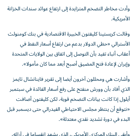
وأدت مخاطر التضخم المتزايدة إلى ارتفاع عوائد سندات الخزانة
الأمريكية.
وقالت كريستينا كليفتون الخبيرة الاقتصادية في بنك كومنولث
الأسترالي «حظي الدولار بدعم من ارتفاع أسعار النفط في
أعقاب أنباء تفيد بأن التوصل ​إلى اتفاق ‌بين الولايات المتحدة
وإيران لإعادة فتح المضيق أصبح أبعد مما كان مأمولا».
وأشارت ‌هي ومحللون آخرون أيضا إلى تقرير فاينانشال تايمز
الذي أفاد بأن وورش منفتح على رفع أسعار الفائدة في سبتمبر
أيلول إذا كانت بيانات التضخم قوية، لكن كليفتون أضافت
«نتوقع أن ‌ينتظر مجلس الاحتياطي الفيدرالي حتى ‌ديسمبر قبل
البدء في دورة تشديد ⁠نقدي معتدلة».
وأبقى البنك المركزي الأمريكي، الذي يشهد انقساما في آرائه،