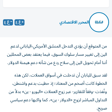
المحرر الاقتصادي
من المتوقع أن يؤدي التدخل المنسّق الأمريكي-الياباني لدعم
الين إلى تغيير مسار سلوك السوق، فيما يعتقد بعض المحللين
أننا أمام تحويل الين إلى سلاح ردع من شأنه دعم هيمنة الدولار.
لقد سبق لليابان أن تدخلت في أسواق العملات، لكن هذه
الخطوة كانت أضخم من المعتاد؛ إذ حظيت بدعم واشنطن،
ونُفذت -وفقاً للتقارير- عبر زوج العملات «اليورو - ين» بدلاً من
التداول المباشر لزوج «الدولار - ين»، كما واكبها دعم سياسي
صريح.