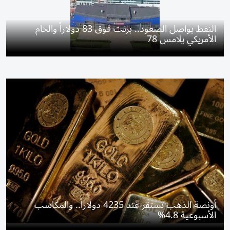
النفط يواصل الصعود.. برنت فوق 83 دولاراً والخام
الأمريكي يلامس 78
أونصة الذهب تستقر عند 4235 دولاراً.. والمكاسب
الأسبوعية 4.8%