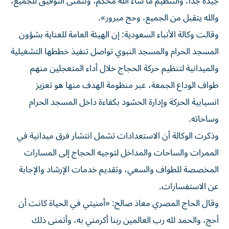
جيدة جدا، والتنظيم ما شاء الله محكم، ونتمنى التوفيق للجميع،
والله يتقبل من الجميع، وحج مبرور».
وقالت وكالة الأنباء السعودية: إن الهيئة العامة للعناية بشؤون
المسجد الحرام والمسجد النبوي ​تواصل تنفيذ خططها التشغيلية
والميدانية لتنظيم حركة الحجاج خلال أداء ‌المتعجلين منهم
طواف الوداع الجمعة، عبر منظومة الهدف منها هو تعزيز
انسيابية الحركة وإدارة الحشود بكفاءة داخل المسجد الحرام
⁠وساحاته.
وذكرت الوكالة أن الاستعدادات تشمل انتشار فرق ميدانية في
الممرات والساحات والمداخل لتوجيه الحجاج إلى المسارات
المخصصة للطواف والسعي، وتقديم خدمات الإرشاد والإجابة ​
عن ‌الاستفسارات.
وقال الحاج المصري معاذ صالح: «أمنيتي في الحياة كانت أن
أحج، والحمد لله رب العالمين ربنا أكرمني به، وأتمنى ذلك