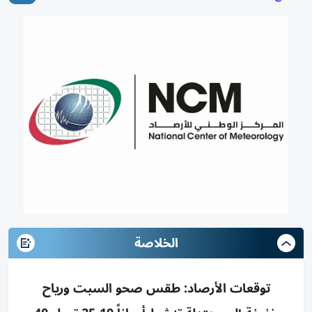
الخلاصة
توقعات الأرصاد: طقس صحو السبت ورياح