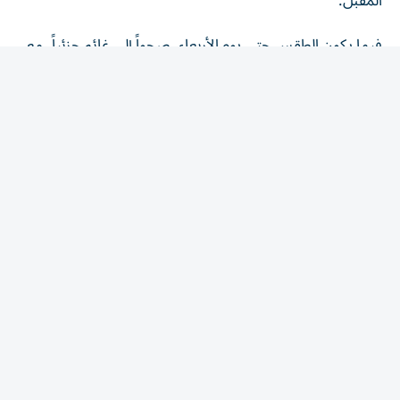
فيما يكون الطقس حتى يوم الأربعاء، صحواً إلى غائم جزئياً، مع
تكون السحب الركامية بعد الظهر على بعض المناطق الشرقية
والجنوبية والداخلية يصاحبها سقوط أمطار، والرياح جنوبية
شرقية إلى شمالية شرقية خفيفة إلى معتدلة السرعة، ونشطة
إلى قوية أحياناً مع السحب مثيرة للغبار والأتربة، وسرعتها من
15 إلى 30 تصل إلى 50 كم/ س، والبحر خفيف الموج في
الخليج العربي وفي بحر عُمان.