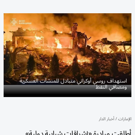
استهداف روسي أوكراني متبادل للمنشآت العسكرية
ومصافي النفط
الإمارات
/
أخبار الدار
أطلقت مبادرة «إشراقات شبابية دولية»