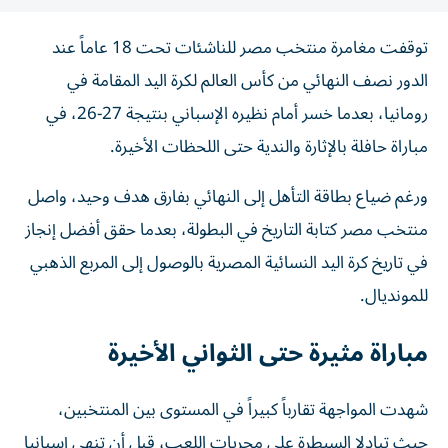
توقفت مغامرة منتخب مصر للناشئات تحت 18 عاماً عند
الدور نصف النهائي من كأس العالم لكرة اليد المقامة في
رومانيا، بعدما خسر أمام نظيره الإسباني بنتيجة 27-26، في
مباراة حافلة بالإثارة والندية حتى اللحظات الأخيرة.
ورغم ضياع بطاقة التأهل إلى النهائي بفارق هدف وحيد، واصل
منتخب مصر كتابة التاريخ في البطولة، بعدما حقق أفضل إنجاز
في تاريخ كرة اليد النسائية المصرية بالوصول إلى المربع الذهبي
للمونديال.
مباراة مثيرة حتى الثواني الأخيرة
شهدت المواجهة تقارباً كبيراً في المستوى بين المنتخبين،
حيث تبادلا السيطرة على مجريات اللعب، قبل أن تنهي إسبانيا