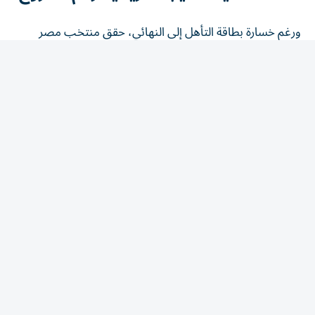
ورغم خسارة بطاقة التأهل إلى النهائي، حقق منتخب مصر
إنجازاً تاريخياً بوصوله إلى الدور نصف النهائي للمرة الأولى، بعد
مشوار مميز شهد عروضاً قوية ونتائج لافتة أمام منتخبات
كبرى، ليؤكد التطور الكبير الذي تشهده كرة اليد النسائية
المصرية.
موعد مع البرونزية
ويواصل منتخب مصر مشواره في البطولة بخوض مباراة تحديد
المركزين الثالث والرابع، سعياً إلى التتويج بالميدالية البرونزية
وإنهاء مشاركته التاريخية على منصة التتويج، بعدما قدم
مستويات نالت إشادة واسعة طوال منافسات البطولة.
مشوار تاريخي لناشئات مصر في مونديال اليد