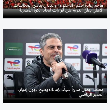
هاجم إعادة حكم «الاحتواء» والتغزل بنادي المخالفات..
الأهلي يعلن الثورة على قرارات اتحاد الكرة المصرية
معتمد جمال مديراً فنياً..الزمالك يطيح بجون إدوارد
المدير الرياضي