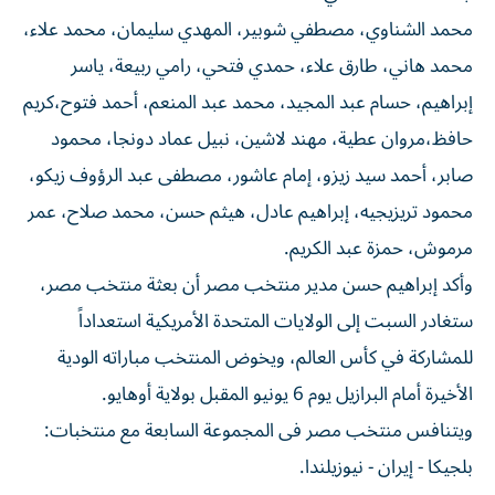
محمد الشناوي، مصطفي شوبير، المهدي سليمان، محمد علاء،
محمد هاني، طارق علاء، حمدي فتحي، رامي ربيعة، ياسر
إبراهيم، حسام عبد المجيد، محمد عبد المنعم، أحمد فتوح،كريم
حافظ،مروان عطية، مهند لاشين، نبيل عماد دونجا، محمود
صابر، أحمد سيد زيزو، إمام عاشور، مصطفى عبد الرؤوف زيكو،
محمود تريزيجيه، إبراهيم عادل، هيثم حسن، محمد صلاح، عمر
مرموش، حمزة عبد الكريم.
وأكد إبراهيم حسن مدير منتخب مصر أن بعثة منتخب مصر،
ستغادر السبت إلى الولايات المتحدة الأمريكية استعداداً
للمشاركة في كأس العالم، ويخوض المنتخب مباراته الودية
الأخيرة أمام البرازيل يوم 6 يونيو المقبل بولاية أوهايو.
ويتنافس منتخب مصر فى المجموعة السابعة مع منتخبات:
بلجيكا - إيران - نيوزيلندا.