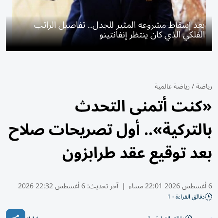
بعد إسقاط مشروعه المثير للجدل.. تفاصيل الراتب
الفلكي الذي كان ينتظر إنفانتينو
رياضة
/
رياضة عالمية
«كنت أتمنى التحدث
بالتركية».. أول تصريحات صلاح
بعد توقيع عقد طرابزون
6 أغسطس 2026 22:01 مساء
|
آخر تحديث:
6 أغسطس 22:32 2026
دقائق القراءة - 1