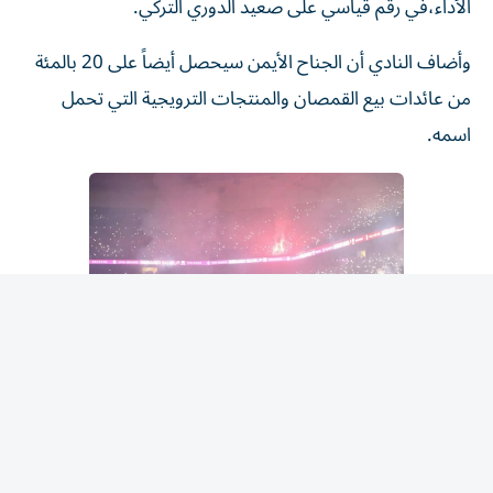
وأضاف النادي أن الجناح الأيمن سيحصل أيضاً على 20 بالمئة
من عائدات بيع القمصان والمنتجات الترويجية التي تحمل
اسمه.
جمهور كبير
وحظي قائد المنتخب المصري ونجمه الأول باستقبال الأبطال
من آلاف المشجعين الأربعاء في مدينة طرابزون (شمال شرق