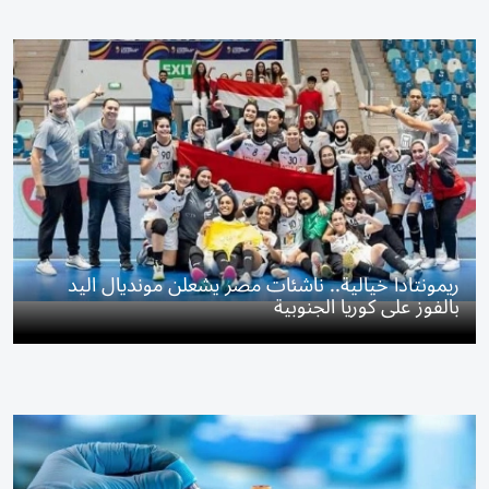
ريمونتادا خيالية.. ناشئات مصر يشعلن مونديال اليد
بالفوز على كوريا الجنوبية