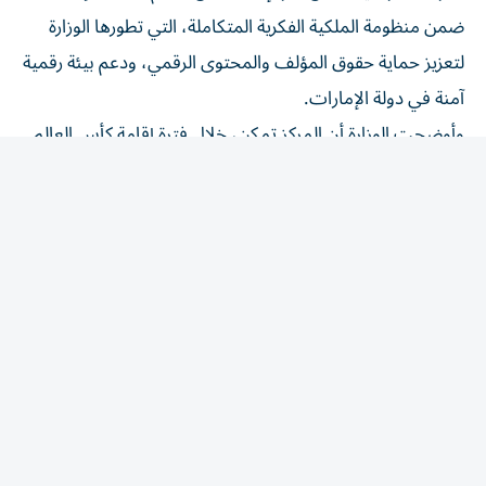
ضمن منظومة الملكية الفكرية المتكاملة، التي تطورها الوزارة
لتعزيز حماية حقوق المؤلف والمحتوى الرقمي، ودعم بيئة رقمية
آمنة في دولة الإمارات.
وأوضحت الوزارة أن المركز تمكن، خلال فترة إقامة كأس العالم
2026، من حجب 14,122 موقعاً وتطبيقاً مخالفاً لبث
المحتوى الرياضي بصورة غير قانونية، شملت 9,595 نطاقاً
إلكترونياً (Domains) و4,527 IP Address (عنوان بروتوكول
الإنترنت)، وذلك ضمن منظومة الرصد والاستجابة الفورية التي
يعتمدها المركز للتعامل مع بلاغات التعدي على حقوق البث،
وبالتعاون مع الجهات المعنية والدوائر الاقتصادية المحلية، بما
يسهم في الحد من انتشار المحتوى غير المرخص وحماية حقوق
أصحاب المصنفات الفكرية، بما فيها البث الرياضي والإعلامي
والجهات المالكة له.
ونفذت الوزارة، بالتعاون مع الدوائر الاقتصادية المحلية، سلسلة