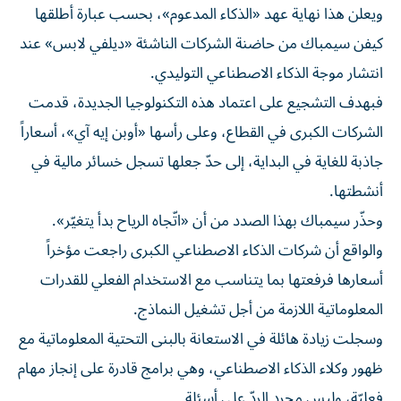
ويعلن هذا نهاية عهد «الذكاء المدعوم»، بحسب عبارة أطلقها
كيفن سيمباك من حاضنة الشركات الناشئة «ديلفي لابس» عند
انتشار موجة الذكاء الاصطناعي التوليدي.
فبهدف التشجيع على اعتماد هذه التكنولوجيا الجديدة، قدمت
الشركات الكبرى في القطاع، وعلى رأسها «أوبن إيه آي»، أسعاراً
جاذبة للغاية في البداية، إلى حدّ جعلها تسجل خسائر مالية في
أنشطتها.
وحذّر سيمباك بهذا الصدد من أن «اتّجاه الرياح بدأ يتغيّر».
والواقع أن شركات الذكاء الاصطناعي الكبرى راجعت مؤخراً
أسعارها فرفعتها بما يتناسب مع الاستخدام الفعلي للقدرات
المعلوماتية اللازمة من أجل تشغيل النماذج.
وسجلت زيادة هائلة في الاستعانة بالبنى التحتية المعلوماتية مع
ظهور وكلاء الذكاء الاصطناعي، وهي برامج قادرة على إنجاز مهام
فعليّة، وليس مجرد الردّ على أسئلة.