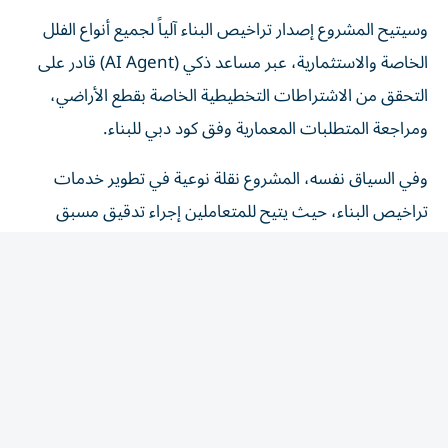
وسيتيح المشروع إصدار تراخيص البناء آلياً لجميع أنواع الفلل
الخاصة والاستثمارية، عبر مساعد ذكي (AI Agent) قادر على
التحقق من الاشتراطات التخطيطية الخاصة بقطع الأراضي،
ومراجعة المتطلبات المعمارية وفق كود دبي للبناء.
وفي السياق نفسه، المشروع نقلة نوعية في تطوير خدمات
تراخيص البناء، حيث يتيح للمتعاملين إجراء تدقيق مسبق
للتصاميم قبل التقديم، والحصول على قرارات فورية بطلبات
الترخيص، بما يسهم في تقليص زمن إصدار التراخيص من أيام
إلى دقائق، وفي تعزيز كفاءة العمليات الداخلية في بلدية دبي،
بخفض زمن معالجة المعاملات إلى الحد الأدنى.
وقالت المهندسة مريم المهيري، المديرة التنفيذية لمؤسسة
تنظيم وترخيص المباني «إصدار تراخيص البناء آلياً تحول نوعي