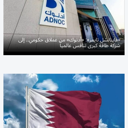
«فاينانشل تايمز»: «أدنوك» من عملاق حكومي.. إلى
شركة طاقة كبرى تنافس عالمياً