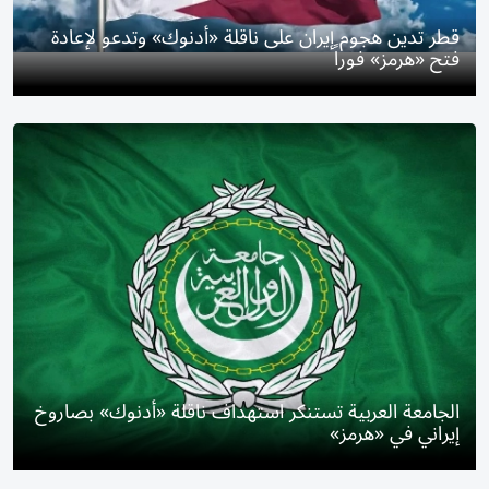
قطر تدين هجوم إيران على ناقلة «أدنوك» وتدعو لإعادة
فتح «هرمز» فوراً
الجامعة العربية تستنكر استهداف ناقلة «أدنوك» بصاروخ
إيراني في «هرمز»