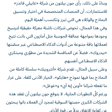
وبناءً على ذلك، رأى جون بيلتون من شركة «غابيلي فاندز»
للاستثمارات، أن المنصات المتخصصة في اختيار وتنسيق
النماذج والوكلاء هي التي تبرز وتكتسب أهميّة اليوم.
وفي هذا المجال، تخوض شركات ناشئة معركة حقيقيّة لترسيخ
وجودها بمواجهة عمالقة الحوسبة مثل أمازون التي باتت تتيح
لعملائها باقة متنوعة من أدوات الذكاء الاصطناعي عبر منصّتها
«بيدروك»، فضلاً عن المنافسة الشديدة من مطوّري ومبتكري
الذكاء الاصطناعي أنفسهم.
وعلى سبيل المثال، تقدم شركة «أنثروبيك» سلسلة كاملة من
النماذج بما فيها نموذج «هايكو»، الخيار الأدنى كلفة، على غرار
ما تفعله شركتا «أوبن إيه آي» و«غوغل».
ورغم كلّ التطورات الجارية، لا يتوقع جون بيلتون أن تفقد هذه
الشركات الكبرى حصتها السوقية لمجرد أن العملاء باتوا يبحثون
عن كفاءة الإنفاق بدلاً من قوة الأداء.