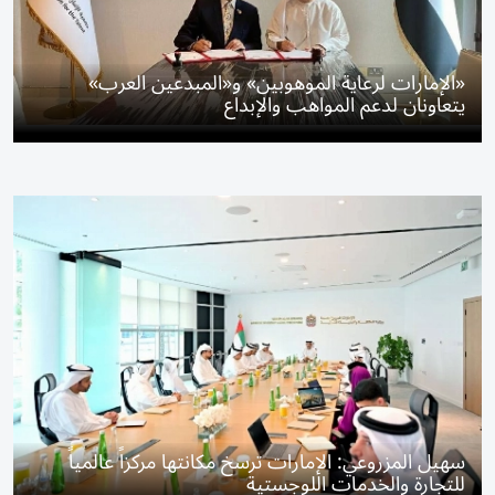
«الإمارات لرعاية الموهوبين» و«المبدعين العرب»
يتعاونان لدعم المواهب والإبداع
سهيل المزروعي: الإمارات ترسخ مكانتها مركزاً عالمياً
للتجارة والخدمات اللوجستية