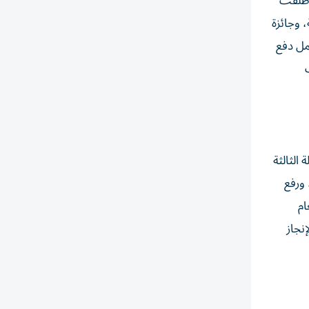
عاملات المُنجزة 11 مليون معاملة، كما بلغ مؤشر السعادة 96%، وأطلقت
 وجائزة
مل دفع
ة رقمية، ضمن المرحلة الثالثة
رقمية، ورفع
نسبة 20.6% مقارنة بعام
ً لإنجاز