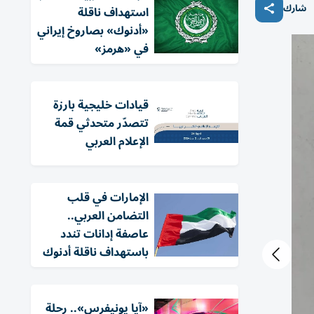
شارك
استهداف ناقلة
«أدنوك» بصاروخ إيراني
في «هرمز»
قيادات خليجية بارزة
تتصدّر متحدثي قمة
الإعلام العربي
الإمارات في قلب
التضامن العربي..
عاصفة إدانات تندد
باستهداف ناقلة أدنوك
«آيا يونيفرس».. رحلة