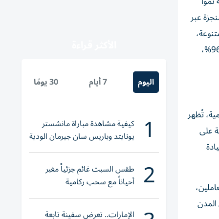
رهم عبر قنواتها الرقمية خلال عام 2025، محققة نمواً
لمُنجزة عبر
 الهيئة للمتعاملين 105 خدمات رقمية، عبر 6 قنوات متنوعة،
الأكثر قراءة
بما يُظهر التحول المتنامي نحو القنوات الرقمية خياراً أولَ لإنجاز الخدمات، حيث بلغت نسبة تبنّي الخدمات على القنوات الرقمية 96%،
اليوم
7 أيام
30 يومًا
ية، تُظهر
1
كيفية مشاهدة مباراة مانشستر
ة على
يونايتد وباريس سان جيرمان الودية
ادة
والقنوات الناقلة
2
طقس السبت غائم جزئياً مغبر
أحياناً مع سحب ركامية
املين،
 المدن
الإمارات.. تعرض سفينة تابعة