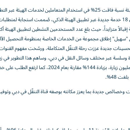
وفي إطار تطوير الخدمات عبر التطبيقات الذكية، حققت الهيئة نسبة فاقت 25% في استخدام المتعاملين لخدمات الهيئة 
الذكية، بنسبة زيادة 40% مقارنة بعام 2024، كما جرى إطلاق 18 خدمة جديدة عبر تطبيق الهيئة الذكي، صُممت استجابة لمتطلبا
قبالاً متزايداً، حيث بلغ عدد المستخدمين النشطين لتطبيق الهيئة أك
لال عام 2025، كما شهد تطبيق "سهيل" إطلاق مجموعة من الخدمات الخاصة بمنظومة التحصيل الآ
ات جديدة عززت رحلة التنقّل المتكاملة، ورسّخت مفهوم القنوات 
حّدة وسلسة عبر مختلف وسائل النقل في دبي، وساهم هذا التطوير في زي
استخدام التطبيق، حيث ارتفع عدد الزيارات السنوية إلى 68 مليون زيارة، بزيادة 144% مقارنة بعام 2024، كما ارتفع ا
 وخصائص جديدة بما يعزز مكانته بوصفه قناة التنقّل في دبي وتوفي