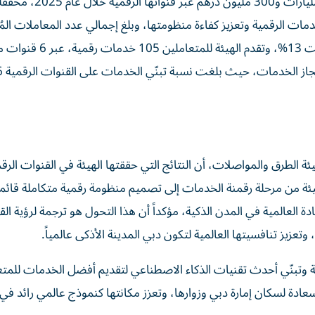
سجّلت هيئة الطرق والمواصلات في دبي إيرادات بلغت 5 مليارات و300 مليون د
تأكيد لتسارع تبنّي الخدمات الرقمية وتعزيز كفاءة منظومتها، وبلغ إجمالي عدد المعاملات ا
القنوات الرقمية أكثر من 628 مليون معاملة، بنسبة نمو بلغت 13%، وتقدم
 الطرق والمواصلات، أن النتائج التي حققتها الهيئة في القنوات الرقم
لهيئة من مرحلة رقمنة الخدمات إلى تصميم منظومة رقمية متكاملة قائم
ة العالمية في المدن الذكية، مؤكداً أن هذا التحول هو ترجمة لرؤية القي
 وتعزيز تنافسيتها العالمية لتكون دبي المدينة الأذكى عالمياً.
 وتبنّي أحدث تقنيات الذكاء الاصطناعي لتقديم أفضل الخدمات للمتع
عادة لسكان إمارة دبي وزوارها، وتعزز مكانتها كنموذج عالمي رائد في