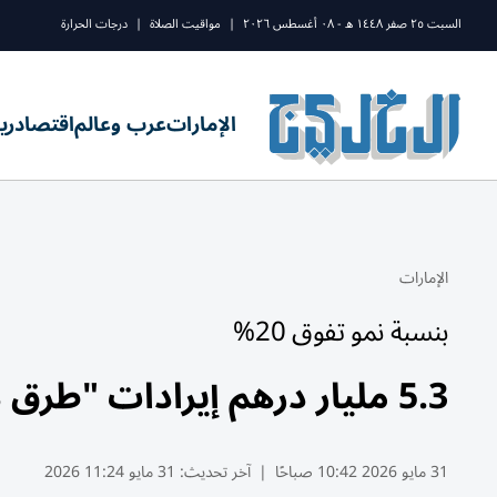
السبت ٢٥ صفر ١٤٤٨ ه - ٠٨ أغسطس ٢٠٢٦
|
مواقيت الصلاة
|
درجات الحرارة
الإمارات
عرب وعالم
اقتصاد
ري
الإمارات
بنسبة نمو تفوق 20%
5.3 مليار درهم إيرادات "طرق دبي" عبر القنوات الرقمية 2025
31 مايو 2026 10:42 صباحًا
|
آخر تحديث:
31 مايو 11:24 2026