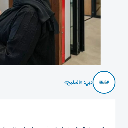
دبي: «الخليج»