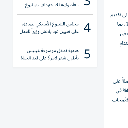
3
لـ«أدنوك» للاستهداف بصاروخ
أثناء عبورها «هرمز»
لى تقديم
4
مجلس الشيوخ الأمريكي يصادق
، بما
على تعيين تود بلانش وزيراً للعدل
ة في
تدام
5
هندية تدخل موسوعة غينيس
بأطول شعر لامرأة على قيد الحياة
 النضج الرقمي، حاصلةً على
"المستوى الخامس"، وهو الأعلى على مستوى حكومة دبي عام 2025، وتصدرت ضمن أفضل أربع جهات حكومية، كما سجّلت 83% في
تقييم إمكانية الوصول لأصحاب