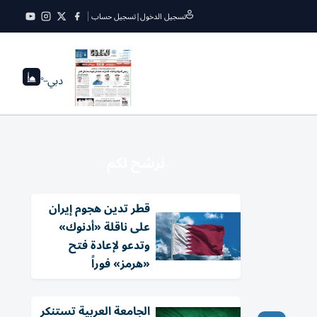
تسجيل الدخول
|
تسجيل حساب
دبي
--°
نرشح لكم
قطر تدين هجوم إيران
على ناقلة «أدنوك»
وتدعو لإعادة فتح
«هرمز» فوراً
الجامعة العربية تستنكر