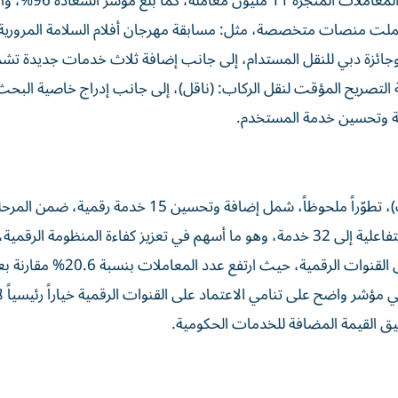
تقدم الهيئة 103 خدمات عبر موقعها الإلكتروني، وبلغ حجم الم
شملت منصات متخصصة، مثل: مسابقة مهرجان أفلام السلامة المرورية،
، وجائزة دبي للنقل المستدام، إلى جانب إضافة ثلاث خدمات جديدة تش
ة التصريح المؤقت لنقل الركاب: (ناقل)، إلى جانب إدراج خاصية البحث
مة وتحسين خدمة المستخدم.
وشهدت خدمات الهيئة الرقمية عبر المتحدث الآلي (محبوب)، تطوّراً ملحوظاً، شمل إضافة وتحسين 15 خدم
من تنفيذ خطة خدمات 360، ليصل إجمالي عدد الخدمات التفاعلية إلى 32 خدمة، وهو ما أسهم في تعزيز كفاءة المنظومة ال
جودة رحلة المتعاملين، وانعكس إيجاباً على زيادة الإقبال على القنوات الرقمية، حيث ارتفع عدد المعاملات ب
 جانب ارتفاع الإيرادات المحصلة بنسبة 8.1%، في مؤشر واضح على تنامي الاعتماد على القنوات الرقمية خياراً رئيسيا
يق القيمة المضافة للخدمات الحكومية.