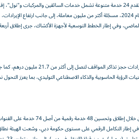
على مستوى القنوات البديلة، شهدت الأكشاك الذكية، التي تقدم 24 خدمة متنوعة تشمل خدمات السائقين والمركبات و"نول"، إق
متزايداً، حيث ارتفع عدد المعاملات بنسبة 17.3% مقارنة بعام 2024، مسجّلة أكثر من مليون معاملة، إلى جانب ارتفاع الإيرا
ققاً نمواً فاق 11% مقارنة بالعام الماضي، وفي إطار الخطط التوسعية لأجهزة الأكشاك، جرى إطلاق أ
تقدم قناة (واتساب) 16 خدمة، وشهدت نمواً ملحوظاً في إيرادات حجز تذاكر المواقف لتصل إلى أكثر من 21.7 م
ت الرؤية الحاسوبية والذكاء الاصطناعي التوليدي، بما يعزز التحول ن
واصلت الهيئة تنفيذ مستهدفات (سياسة خدمات 360)، من خلال إطلاق وتحسين 48 خدمة رقمية من أصل 74 خدمة عل
وفي إطار التكامل الرقمي على مستوى حكومة دبي، وسّعت الهيئة نطاق