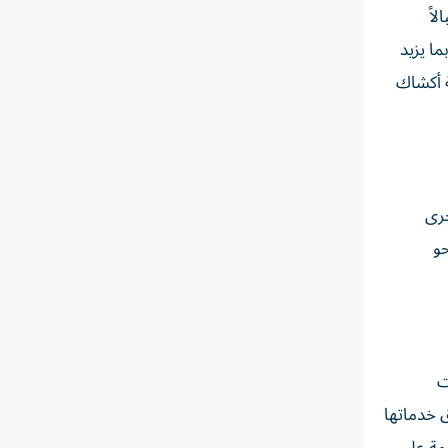
بالاً
دات، بما يزيد
ربعة أكشاك
ليون درهم، كما جرى
حو
ى القنوات
 خدماتها