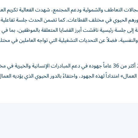
في مجالات التعاطف والشمولية ودعم المجتمع، شهدت الفعالية تكريم ال
ودورهم الحيوي في مختلف القطاعات. كما تضمن الحدث جلسة تفاعلية ل
لى جلسة رئيسية ناقشت أبرز القضايا المتعلقة بالموظفين، بما في 
النفسية، فضلاً عن التحديات التشغيلية التي تواجه العاملين في مخت
يُذكر أن مركز عوشة بنت حسين الثقافي والخيري يواصل منذ أكثر من 36 عاماً جهوده في دعم المبادرات الإنسانية والخيرية
 العمال» امتداداً لهذه الجهود، واحتفاءً بالدور الحيوي الذي يؤديه العم