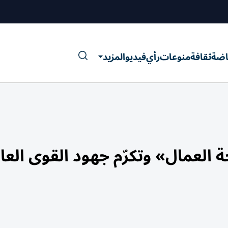
اضة
ثقافة
منوعات
رأي
فيديو
المزيد
 العمال» وتكرّم جهود القوى العا