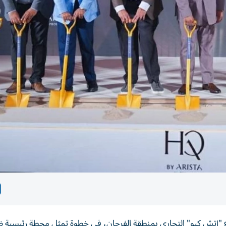
 "إتش كيو" التجاري بمنطقة الفرجان، في خطوة تمثل محطة رئيسية