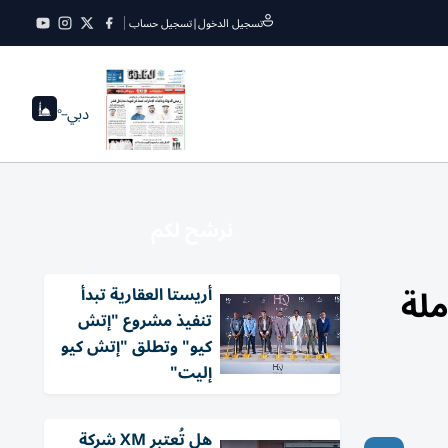
تسجيل الدخول
|
تسجيل حساب
دبي
--°
نرشح لكم
ملة
أريستا العقارية تبدأ
تنفيذ مشروع "إتش
كيو" وتطلق "إتش كيو
إليت"
هل تُعتبر XM شركة