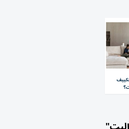
تكييف
ت؟
إليت"