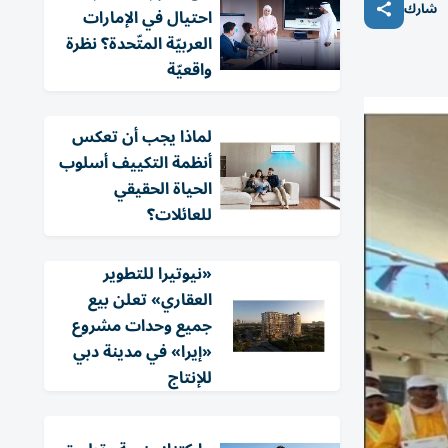
شارك
احتيال في الإمارات
العربيّة المتّحدة؟ نظرة
واقعيّة
لماذا يجب أن تعكس
أنظمة التكييف أسلوب
الحياة الحقيقي
للعائلات؟
«نيوتيرا للتطوير
العقاري» تعلن بيع
جميع وحدات مشروع
«إيرا» في مدينة دبي
للإنتاج