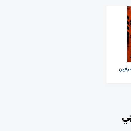
ترفين
بي