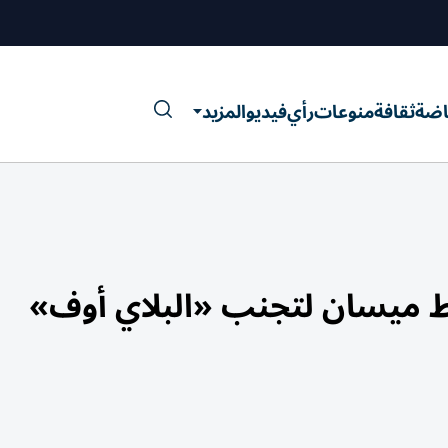
اضة
ثقافة
منوعات
رأي
فيديو
المزيد
نفط ميسان لتجنب «البلاي أوف»