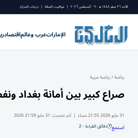
الأحد ٢٦ صفر ١٤٤٨ ه - ٠٩ أغسطس ٢٠٢٦
|
مواقيت الصلاة
|
درجات الحرارة
الإمارات
عرب وعالم
اقتصاد
ري
رياضة
/
رياضة عربية
صراع كبير بين أمانة بغداد و
31 مايو 2026 21:55 مساء
|
آخر تحديث:
31 مايو 21:59 2026
دقائق القراءة - 2
استمع