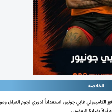
الخلاصه
ع الكاميروني غابي جونيور استعداداً لدوري نجوم العراق ومو
 أولاً بقيادة اليعقوبي