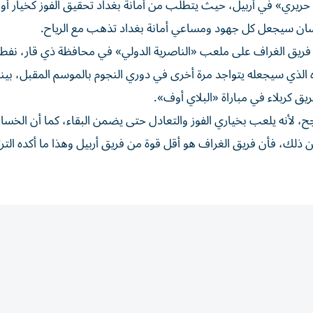
نسو حريري» في أربيل، حيث يتطلب من أمانة بغداد تحقيق الفوز كخيار أو
يسان سيجعل كل جهود ومساعي أمانة بغداد تذهب مع الرياح.
نقطة سيلتقي مع مضيفه فريق الغراف على ملعب «الناصرية الدولي» في محافظة ذي قار، 
الذي سيجعله يتواجد مرة أخرى في دوري النجوم بالموسم المقبل، بينم
يق كربلاء في مباراة «البلاي أوف».
ح، لأنه يلعب بخياري الفوز والتعادل حتى يضمن البقاء، كما أن الخس
عن ذلك، فأن فريق الغراف هو أقل قوة من فريق أربيل وهذا ما أكده التر