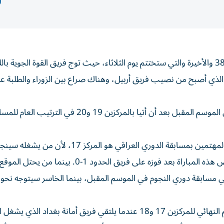
حسمت أغلب مراكز دوري نجوم العراق قبل نهاية الجولة الـ 38 والأخيرة والتي ستختتم يوم الثلاثاء، حيث توج فريق القوة ال
 الذي أصبح من نصيب فريق أربيل، وهناك صراع بين الزوراء والطلبة عل
تم تأكيد هبوط فريقي النجف والقاسم إلى الدوري الممتاز في الموسم المقبل بعد أن أتيا بالمركزين 
لكن الصراع الكبير جداً والحاسم والذي يحظى بمتابعة جميع المهتمين بمسابقة الدوري العراقي هو المركز 17
في مسابقة دوري النجوم في الموسم المقبل، بينما الخاسر سيتوجه نحو