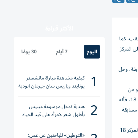
الأكثر قراءة
جوية باللقب، كما
ى المركز
اليوم
7 أيام
30 يومًا
19 و20 في الترتيب العام للمسابقة، وحل
1
كيفية مشاهدة مباراة مانشستر
يونايتد وباريس سان جيرمان الودية
، لأن من يشغله سينجو من
والقنوات الناقلة
خوض مباراة «البلاي أوف» أمام فريق كربلاء الذي تأهل لخوض هذه المباراة بعد فوزه على فريق الحدود 1-0. بينما من يحتل الموقع 18، فأنه
2
هندية تدخل موسوعة غينيس
 مسابقة
بأطول شعر لامرأة على قيد الحياة
وتشهد الجولة 38 التي ستنطلق مبارياتها يوم الثلاثاء ، الحسم النهائي للمركزين 17 و18 عندما يلتقي فريق أمانة بغداد الذي يشغل المركز 18
«التوطين» للباحثين عن عمل: