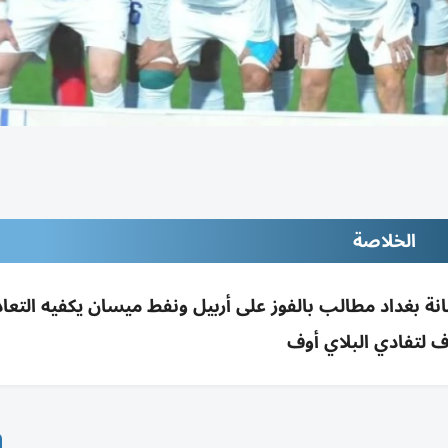
الخلاصة
راكز دوري نجوم العراق عدا صراع 17-18: أمانة بغداد مطالب بالفوز على أربيل ونفط ميسان يكفيه ا
ف لتفادي البلاي أوف