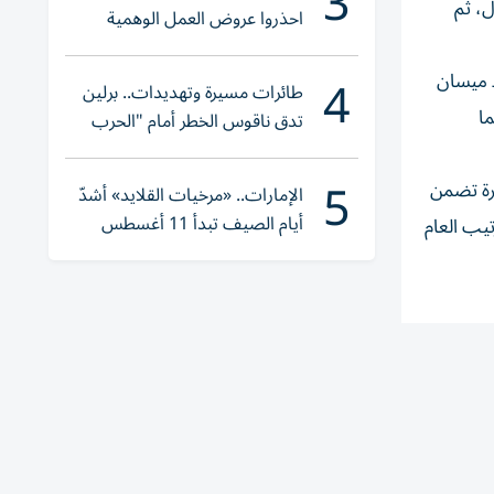
3
ل، ثم
احذروا عروض العمل الوهمية
وتحققوا عبر «الباركود»
4
نفط ميسان
طائرات مسيرة وتهديدات.. برلين
ا
تدق ناقوس الخطر أمام "الحرب
الهجينة"
5
ارة تضمن
الإمارات.. «مرخيات القلايد» أشدّ
أيام الصيف تبدأ 11 أغسطس
تيب العام