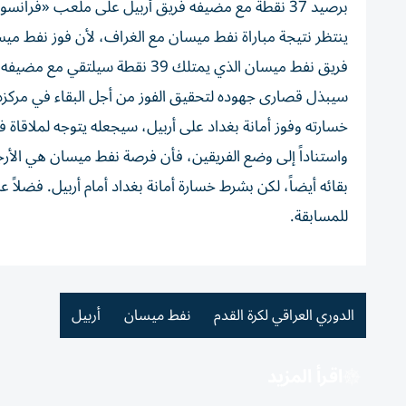
برصيد 37 نقطة مع مضيفه فريق أربيل على ملعب «فرا
ينتظر نتيجة مباراة نفط ميسان مع الغراف، لأن فوز نفط م
فريق نفط ميسان الذي يمتلك 39 
سيبذل قصارى جهوده لتحقيق الفوز من أجل البقاء في مركزه 
خسارته وفوز أمانة بغداد على أربيل، سيجعله يتوجه لملاقاة فر
واستناداً إلى وضع الفريقين، فأن فرصة نفط ميسان هي الأرج
بقائه أيضاً، لكن بشرط خسارة أمانة بغداد أمام أربيل. فضلاً 
للمسابقة.
الدوري العراقي لكرة القدم
نفط ميسان
أربيل
اقرأ المزيد