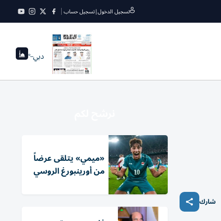
تسجيل الدخول
|
تسجيل حساب
دبي
--°
نرشح لكم
«ميمي» يتلقى عرضاً
من أورينبورغ الروسي
شارك