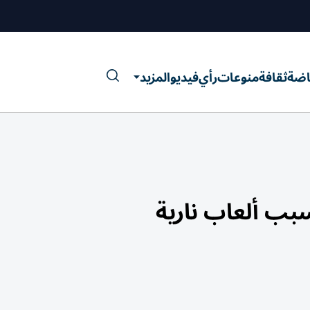
اضة
ثقافة
منوعات
رأي
فيديو
المزيد
بب ألعاب نارية