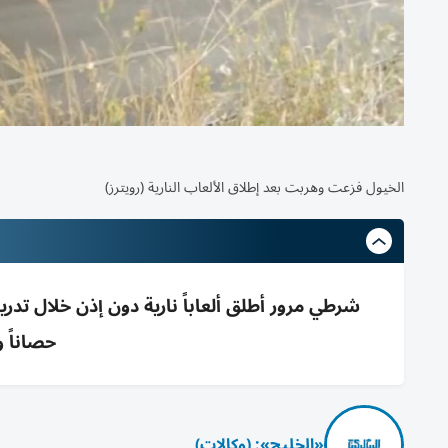
الخيول فزعت وهربت بعد إطلاق الألعاب النارية (رويترز)
حصاناً 
«الخليج»: (وكالات)