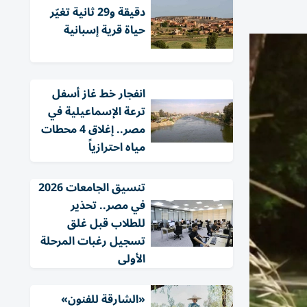
دقيقة و29 ثانية تغيّر
حياة قرية إسبانية
انفجار خط غاز أسفل
ترعة الإسماعيلية في
مصر.. إغلاق 4 محطات
مياه احترازياً
تنسيق الجامعات 2026
في مصر.. تحذير
للطلاب قبل غلق
تسجيل رغبات المرحلة
الأولى
«الشارقة للفنون»