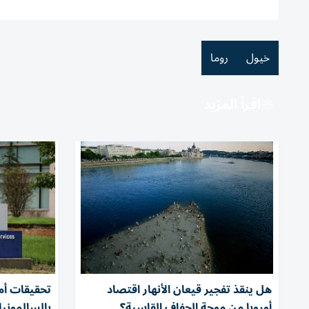
خيول
روما
اقرأ المزيد
هل ينقذ تفجير قيعان الأنهار اقتصاد
أوروبا من موجة الجفاف القاسية؟
بالسالمونيلا في 