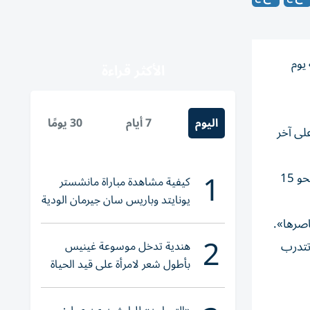
يوم
الأكثر قراءة
اليوم
7 أيام
30 يومًا
على آخر
1
وسقط عدة فرسان عن خيولهم. وأصيب جندي يبلغ 22 عاماً بكسور في الضلوع وثقب ⁠في الرئة، لكن حالته ليست حرجة. وأصيب نحو 15
كيفية مشاهدة مباراة مانشستر
يونايتد وباريس سان جيرمان الودية
والقنوات الناقلة
اصرها».
2
هندية تدخل موسوعة غينيس
تتدرب
بأطول شعر لامرأة على قيد الحياة