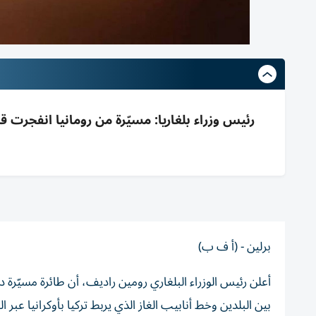
رئيس وزراء بلغاريا: مسيّرة من رومانيا انفجرت
برلين - (أ ف ب)
أعلن رئيس الوزراء البلغاري رومين راديف، أن طائرة مسيّرة
بين البلدين وخط أنابيب الغاز الذي يربط تركيا بأوكرانيا عبر ال