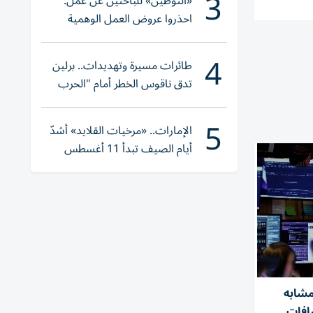
3
«التوطين» للباحثين عن عمل:
احذروا عروض العمل الوهمية
وتحققوا عبر «الباركود»
4
طائرات مسيرة وتهديدات.. برلين
تدق ناقوس الخطر أمام "الحرب
الهجينة"
5
الإمارات.. «مرخيات القلايد» أشدّ
أيام الصيف تبدأ 11 أغسطس
مشابه
كشافات