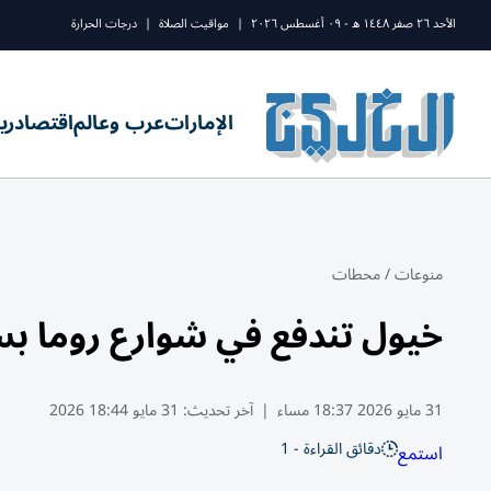
الأحد ٢٦ صفر ١٤٤٨ ه - ٠٩ أغسطس ٢٠٢٦
|
مواقيت الصلاة
|
درجات الحرارة
الإمارات
عرب وعالم
اقتصاد
ري
منوعات
/
محطات
خيول تندفع في شوارع روما بس
31 مايو 2026 18:37 مساء
|
آخر تحديث:
31 مايو 18:44 2026
دقائق القراءة - 1
استمع