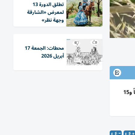
تطلق الدورة 13
لمعرض «الشارقة
وجهة نظر»
محطات: الجمعة 17
أبريل 2026
شرطي مرور أطلق ألعاباً نارية دون إذن خلال تدريب بروما فأفزع 35 حصاناً اندفعت بالشوارع وأصابت فرساناً و15