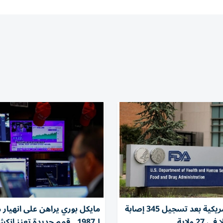
تحقيقات أمريكية بعد تسجيل 345 إصابة
مايكل بوري يراهن على انهيار 
27 ولاية
لـ1987.. قمم جديدة تعزز ان