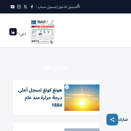
تسجيل الدخول
|
تسجيل حساب
دبي
--°
نرشح لكم
هونغ كونغ تسجل أعلى
درجة حرارة منذ عام
1884
شارك