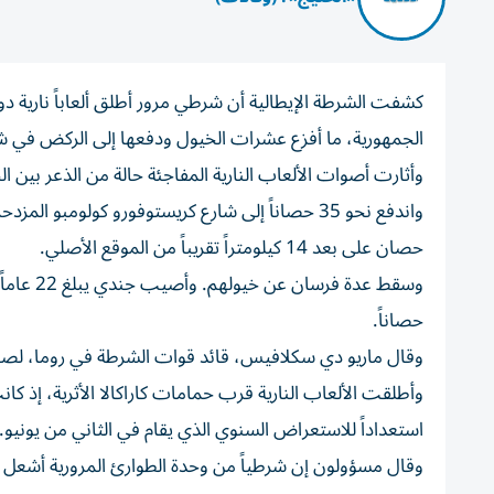
كشفت الشرطة الإيطالية أن شرطي مرور أطلق ألعاباً نارية د
الجمهورية، ما أفزع عشرات الخيول ‌ودفعها إلى الركض ‌في 
وأثارت أصوات الألعاب النارية المفاجئة حالة من الذعر ⁠بي
واندفع نحو 35 حصاناً إلى شارع كريستوفورو كولو
حصان ​على بعد 14 كيلومتراً تقريباً من ‌الموقع الأصلي.
حصاناً.
وقال ماريو دي سكلافيس، قائد قوات الشرطة ‌في روما، لصحي
وأطلقت الألعاب النارية قرب حمامات ‌كاراكالا الأثرية، إذ
استعداداً للاستعراض السنوي الذي يقام في الثاني من يونيو.
وقال مسؤولون إن ⁠شرطياً من وحدة الطوارئ المرورية ​أشعل مجموعة من الأل