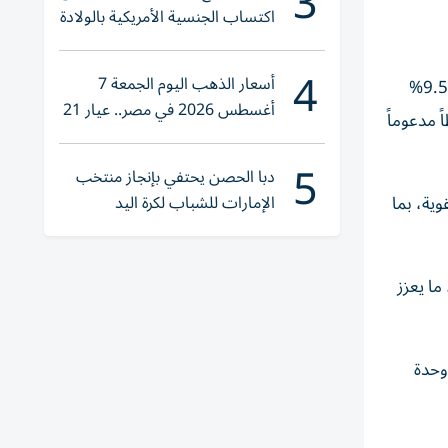
3
اكتساب الجنسية الأمريكية بالولادة
4
أسعار الذهب اليوم الجمعة 7
وأوضح التقرير أن سوق العقارات السكنية في دبي واصل تسجيل أداء إيجابياً، حيث ارتفعت مبيعات الوحدات على الخارطة بنسبة 9.5%
أغسطس 2026 في مصر.. عيار 21
 مدعوماً
يقترب من هذا الرقم
5
دبا الحصن يحتفي بإنجاز منتخب
الإمارات للشباب لكرة اليد
وية، بما
ما يعزز
ديدة خلال ما تبقى من عام 2026، إضافة إلى نحو 92 ألف وحدة