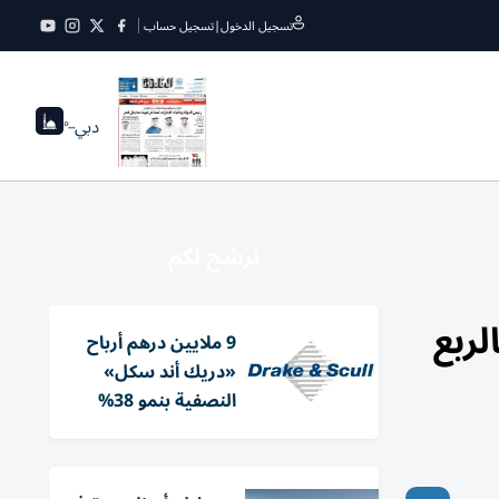
تسجيل الدخول
|
تسجيل حساب
دبي
--°
نرشح لكم
لربع
9 ملايين درهم أرباح
«دريك أند سكل»
النصفية بنمو 38%