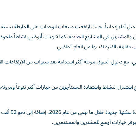
ين والمشترين في المشاريع الجديدة، كما شهدت أبوظبي نشاطاً ملحوظاً
ارنة بالفترة نفسها من العام الماضي.
بي، مع دخول السوق مرحلة أكثر استدامة بعد سنوات من الارتفاعات الق
ستمرار النشاط واستفادة المستأجرين من خيارات أكثر تنوعاً ومرونة، 
كما يترقب السوق في أبوظبي ودبي دخول نحو 59 ألف وحدة سكنية ج