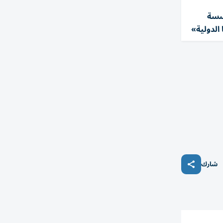
سسة
الدولية»
شارك