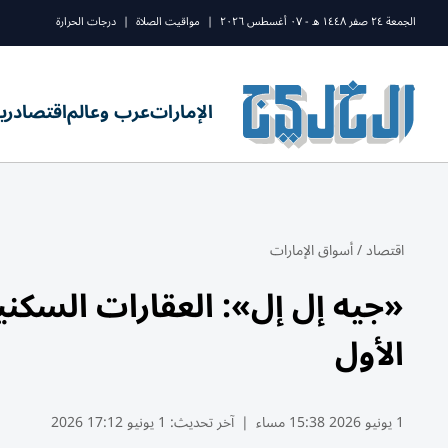
الجمعة ٢٤ صفر ١٤٤٨ ه - ٠٧ أغسطس ٢٠٢٦
|
مواقيت الصلاة
|
درجات الحرارة
الإمارات
عرب وعالم
اقتصاد
ري
اقتصاد
/
أسواق الإمارات
«جيه إل إل»: العقارات السكني
الأول
1 يونيو 2026 15:38 مساء
|
آخر تحديث:
1 يونيو 17:12 2026