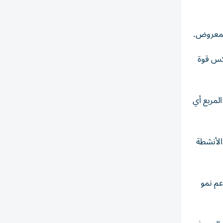
المعروض.
سنوي، بينما سجلت دبي نمواً بنسبة 12.8%، ما يعكس قوة
وسط الإيجارات في أبوظبي إلى 486 درهماً للمتر المربع أي
 وتوسع الأنشطة
عم نمو