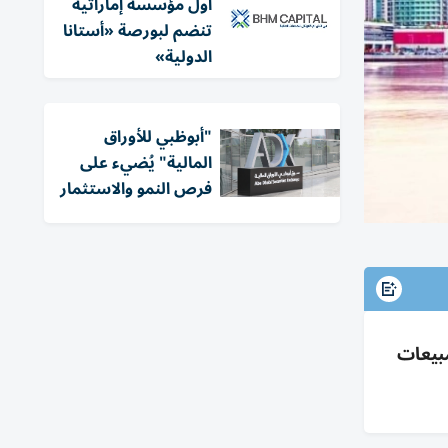
أول مؤسسة إماراتية
تنضم لبورصة «أستانا
الدولية»
"أبوظبي للأوراق
المالية" يُضيء على
فرص النمو والاستثمار
رتفاع المبيعات