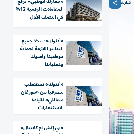
«جمارك أبوظبي» ترفع
شارك
المعاملات الرقمية 12%
في النصف الأول
«أدنوك»: نتخذ جميع
التدابير اللازمة لحماية
موظفينا وأصولنا
وعملياتنا
«أدنوك» تستقطب
مصرفياً من «مورغان
ستانلي» لقيادة
الاستثمارات
«بي إتش إم كابيتال»