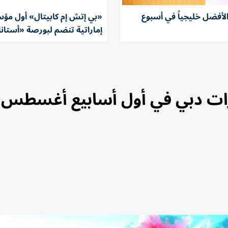
لأفضل خليجياً في أسبوع
«بي إتش إم كابيتال» أول مؤ
إماراتية تنضم لبورصة «أستانا 