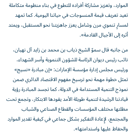
الموارد، وتعزيز مشاركة أفراده للتطوع في بناء منظومة متكاملة
تعيد تعريف قيمة المنسوجات في حياتنا اليومية. كما تمهد
لمسارٍ تنموي مرن وشامل يعزز جاهزيتنا نحو المستقبل، ويمتد
أثره إلى الأجيال القادمة».
من جانبه قال سموّ الشيخ ذياب بن محمد بن زايد آل نهيان،
نائب رئيس ديوان الرئاسة للشؤون التنموية وأسر الشهداء،
ورئيس مجلس إدارة مؤسسة الإمارات: «إن مبادرة «نسيج»
تمثل خطوة مهمة نحو ترسيخ مفهوم الاقتصاد الدائري ضمن
نموذج التنمية المستدامة في الدولة، كما تجسد المبادرة رؤية
قيادتنا الرشيدة لتنمية طويلة الأمد يقودها الابتكار، وتجمع تحت
مظلتها مختلف المؤسسات والقطاع الصناعي والشباب
والمجتمع، لإٍعادة التفكير بشكل جماعي في كيفية تقدير الموارد
والحفاظ عليها واستدامتها».