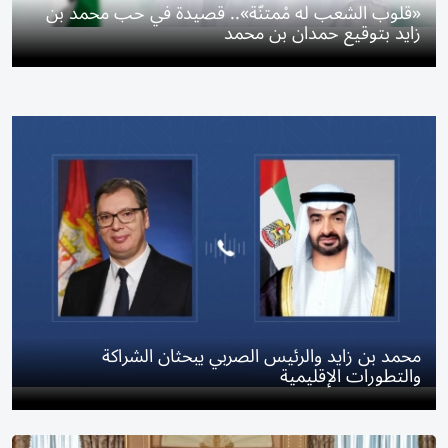
«قلوب الشعب له مْمتنّة».. قصيدة في حب محمد بن
زايد بتوقيع حمدان بن محمد
محمد بن زايد والرئيس الصربي يبحثان الشراكة
والتطورات الإقليمية