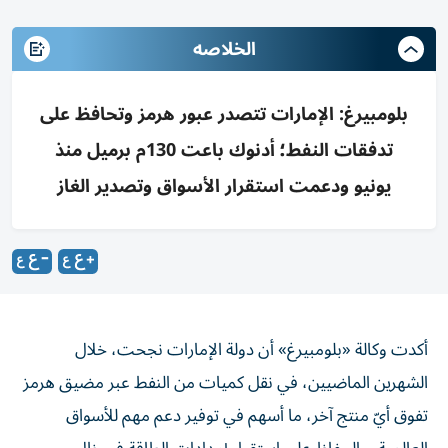
الخلاصه
بلومبيرغ: الإمارات تتصدر عبور هرمز وتحافظ على
تدفقات النفط؛ أدنوك باعت 130م برميل منذ
يونيو ودعمت استقرار الأسواق وتصدير الغاز
أكدت وكالة «بلومبيرغ» أن دولة الإمارات نجحت، خلال
الشهرين الماضيين، في نقل كميات من النفط عبر مضيق هرمز
تفوق أيّ منتج آخر، ما أسهم في توفير دعم مهم للأسواق
العالمية، والحفاظ على استقرار إمدادات الطاقة في ظل