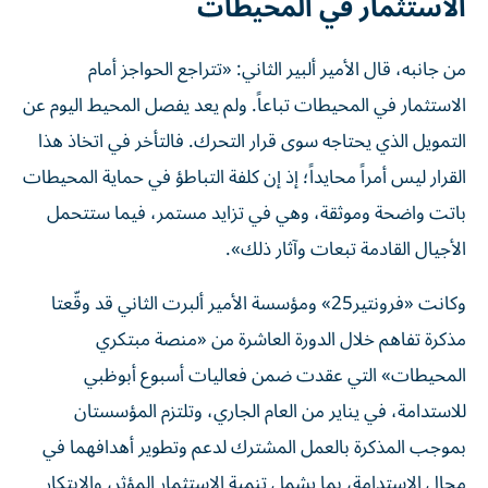
الاستثمار في المحيطات
من جانبه، قال الأمير ألبير الثاني: «تتراجع الحواجز أمام
الاستثمار في المحيطات تباعاً. ولم يعد يفصل المحيط اليوم عن
التمويل الذي يحتاجه سوى قرار التحرك. فالتأخر في اتخاذ هذا
القرار ليس أمراً محايداً؛ إذ إن كلفة التباطؤ في حماية المحيطات
باتت واضحة وموثقة، وهي في تزايد مستمر، فيما ستتحمل
الأجيال القادمة تبعات وآثار ذلك».
وكانت «فرونتير25» ومؤسسة الأمير ألبرت الثاني قد وقّعتا
مذكرة تفاهم خلال الدورة العاشرة من «منصة مبتكري
المحيطات» التي عقدت ضمن فعاليات أسبوع أبوظبي
للاستدامة، في يناير من العام الجاري، وتلتزم المؤسستان
بموجب المذكرة بالعمل المشترك لدعم وتطوير أهدافهما في
مجال الاستدامة، بما يشمل تنمية الاستثمار المؤثر، والابتكار