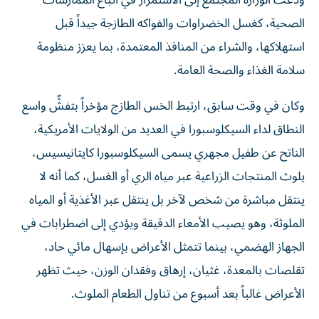
الصحية، كغسل الخضراوات والفواكه الطازجة جيداً قبل
استهلاكها، والشراء من المنافذ المعتمدة، بما يعزز منظومة
سلامة الغذاء والصحة العامة.
وكان في وقت سابق، ارتبط الخس الطازج مؤخراً بتفشٍّ واسع
النطاق لداء السيكلوسبورا في العديد من الولايات الأمريكية،
الناتح عن طفيل مجهري يسمى السيكلوسبورا كايتانيسيس،
يلوث المنتجات الزراعية عبر مياه الري أو الغسل، كما أنه لا
ينتقل مباشرة من شخص لآخر بل ينتقل عبر الأغذية أو المياه
الملوثة، وهو يصيب الأمعاء الدقيقة ويؤدي إلى اضطرابات في
الجهاز الهضمي، بينما تتمثل الأعراض بإسهال مائي حاد،
تقلصات بالمعدة، غثيان، إرهاق وفقدان الوزن، حيث تظهر
الأعراض غالباً بعد أسبوع من تناول الطعام الملوث.