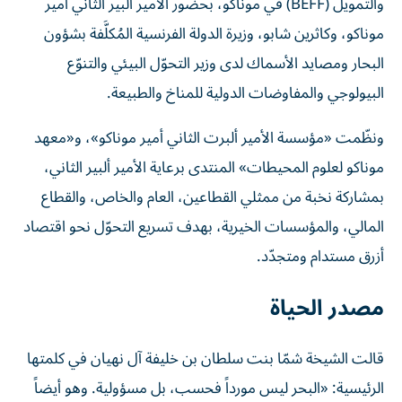
والتمويل (BEFF) في موناكو، بحضور الأمير ألبير الثاني أمير
موناكو، وكاثرين شابو، وزيرة الدولة الفرنسية المُكلَّفة بشؤون
البحار ومصايد الأسماك لدى وزير التحوّل البيئي والتنوّع
البيولوجي والمفاوضات الدولية للمناخ والطبيعة.
ونظّمت «مؤسسة الأمير ألبرت الثاني أمير موناكو»، و«معهد
موناكو لعلوم المحيطات» المنتدى برعاية الأمير ألبير الثاني،
بمشاركة نخبة من ممثلي القطاعين، العام والخاص، والقطاع
المالي، والمؤسسات الخيرية، بهدف تسريع التحوّل نحو اقتصاد
أزرق مستدام ومتجدّد.
مصدر الحياة
قالت الشيخة شمّا بنت سلطان بن خليفة آل نهيان في كلمتها
الرئيسية: «البحر ليس مورداً فحسب، بل مسؤولية. وهو أيضاً