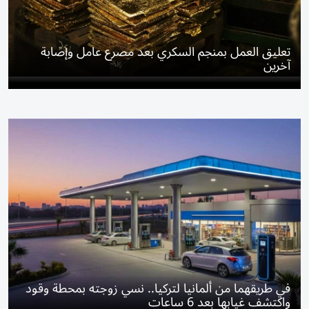
تعليق العمل بمنجم السكري بعد مصرع عامل وإصابة
آخرين
في طريقهما من ألمانيا لتركيا.. نسي زوجته بمحطة وقود
واكتشف غيابها بعد 6 ساعات