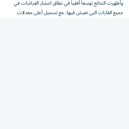
جميع القارات التي تعيش فيها، مع تسجيل أعلى معدلات
التوسع في المناطق الاستوائية، بينما كان انكماش النطاق أكثر
شيوعاً في المناطق المعتدلة، مثل أوروبا وأمريكا الشمالية. كما
سُجلت التحولات إلى ارتفاعات جديدة بصورة شبه حصرية في
النصف الشمالي من الكرة الأرضية.
وقال المؤلف الأول للدراسة، شوان شودري، الباحث في جامعة
موناش الأسترالية، إن تغير نطاق انتشار الفراشات رُصد في
جميع القارات، مشيراً إلى أن حجم هذه التحولات كان لافتاً
وامتد إلى مناطق لم تحظ سابقاً بدراسات كافية، خارج أوروبا
وأمريكا الشمالية.
وأكدت الدراسة أن الفراشات تعد من أبرز المؤشرات المبكرة
على التغيرات البيئية، نظراً إلى حساسيتها لدرجات الحرارة وتغير
الفصول وتوافر النباتات التي تعتمد عليها في الغذاء والتكاثر، ما