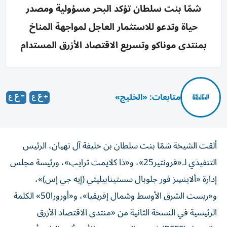
شمّا بنت سلطان تؤكد البحر مسؤولية ومصدر
حياة وتدعو للاستثمار العاجل لمواجهة المناخ
بمنتدى موناكو وتسريع الاقتصاد الأزرق المستدام
متابعات: «الخليج»
ألقت الشيخة شمّا بنت سلطان بن خليفة آل نهيان، الرئيس
التنفيذي لـ«فرونتير25»، و«ذا كلايمت ترايب»، ورئيسة مجلس
إدارة «ألاينسِز فور جلوبال سستينابيليتي (إيه جي إس)»،
و«ريست الشرق الأوسط وشمال إفريقيا»، و«أورورا50» الكلمة
الرئيسية في النسخة الثانية من «منتدى الاقتصاد الأزرق