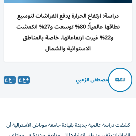
دراسة: ارتفاع الحرارة يدفع الفراشات لتوسيع
نطاقها عالمياً؛ 80% توسعت و27% انكمشت
و22% غيرت ارتفاعاتها، خاصة بالمناطق
الاستوائية والشمال
مصطفى الزعبي
كشفت دراسة عالمية جديدة بقيادة جامعة موناش الأسترالية أن
الفراشات تغير مناطق انتشارها إلى مناطق جديدة في مختلف