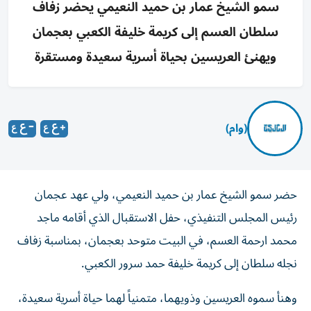
سمو الشيخ عمار بن حميد النعيمي يحضر زفاف
سلطان العسم إلى كريمة خليفة الكعبي بعجمان
ويهنئ العريسين بحياة أسرية سعيدة ومستقرة
(وام)
حضر سمو الشيخ عمار بن حميد النعيمي، ولي عهد عجمان
رئيس المجلس التنفيذي، حفل الاستقبال الذي أقامه ماجد
محمد ارحمة العسم، في البيت متوحد بعجمان، بمناسبة زفاف
نجله سلطان إلى كريمة خليفة حمد سرور الكعبي.
وهنأ سموه العريسين وذويهما، متمنياً لهما حياة أسرية سعيدة،