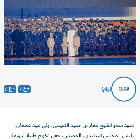
(وام)
شهد سموّ الشيخ عمار بن حميد النعيمي، ولي عهد عجمان،
رئيس المجلس التنفيذي، الخميس، حفل تخريج طلبة الدورة الـ
27 من برنامج «شرطة المستقبل» للذكور، والتاسعة للإناث،