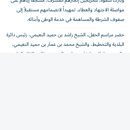
مواصلة الاجتهاد والعطاء، تمهيداً لانضمامهم مستقبلاً إلى
صفوف الشرطة والمساهمة في خدمة الوطن وأبنائه.
حضر مراسم الحفل، الشيخ راشد بن حميد النعيمي، رئيس دائرة
البلدية والتخطيط، والشيخ محمد بن عمار بن حميد النعيمي،
والعميد سلطان خليفة بن حارب المهيري، نائب القائد العام
لشرطة عجمان، وعدد من كبار الضباط ومديري الإدارات
ونوابهم وذوي الطلبة.
وأعرب العميد سلطان خليفة المهيري، عن بالغ شكره لسموّ ولي
عهد عجمان، على دعمه ورعايته للحفل.
وفي ختام الحفل، كرّم سموّ الشيخ عمار بن حميد، يرافقه العميد
سلطان المهيري، الطلبة المتميزين؛ وتسلّم هدية تذكارية من
نائب القائد العام لشرطة عجمان.