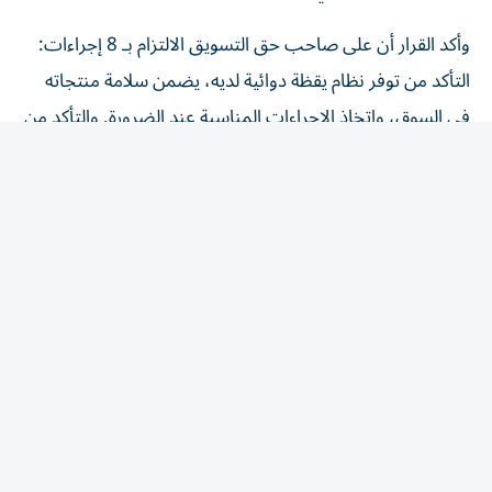
وأكد القرار أن على صاحب حق التسويق الالتزام بـ 8 إجراءات:
التأكد من توفر نظام يقظة دوائية لديه، يضمن سلامة منتجاته
في السوق، واتخاذ الإجراءات المناسبة عند الضرورة. والتأكد من
أن جميع المعلومات المرتبطة بتوازن المنافع والمخاطر للمنتج
الطبي، تُبلّغ إلى الوحدة التنظيمية، وفق الضوابط والشروط
الواردة في الدليل. وإنشاء نظام لجمع التقارير المتعلقة بالآثار
المعاكسة المشتبه فيها الخاصة بمنتجاته المتداولة، وتسجيلها
والإبلاغ عنها مع الالتزام بتشريعات حماية البيانات. ووضع
أنظمة لتتبع تقارير الآثار المعاكسة ومتابعتها مع الالتزام
بالتشريعات المعمول بها والمتعلقة بحماية البيانات، الاحتفاظ
ببيانات اليقظة الدوائية وتقارير السلامة المتعلقة بكل منتج
طبي، بحسب التشريعات المعمول بها. وتوفير شخص مؤهل
ونائب له شريطة أن يمتلكا معرفة نظرية وعملية كافية لأداء