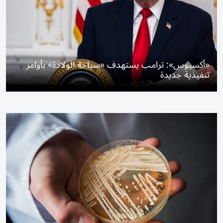
«أكسيوس»: ترامب يستهدف «سياحة الولادة» بأوامر
تنفيذية جديدة