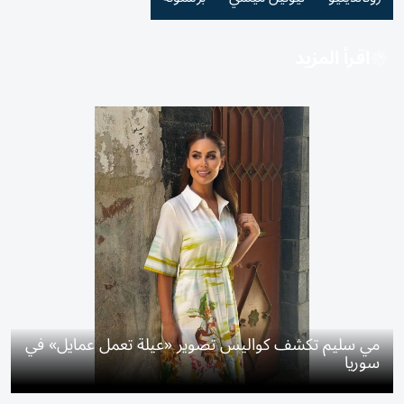
اقرأ المزيد
مي سليم تكشف كواليس تصوير «عيلة تعمل عمايل» في
سوريا