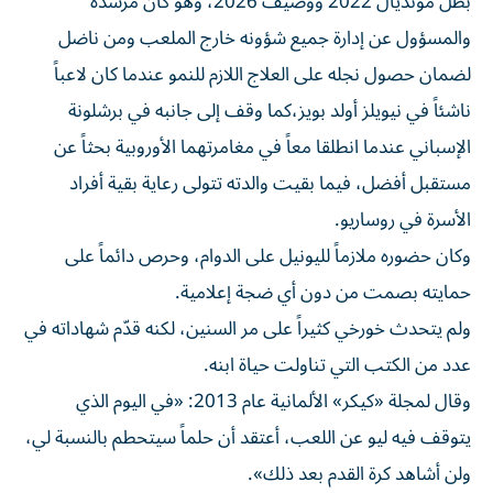
بطل مونديال 2022 ووصيف 2026، وهو كان مرشده
والمسؤول عن إدارة جميع شؤونه خارج الملعب ومن ناضل
لضمان حصول نجله على العلاج اللازم للنمو عندما كان لاعباً
ناشئاً في نيويلز أولد بويز،كما وقف إلى جانبه في برشلونة
الإسباني عندما انطلقا معاً في مغامرتهما الأوروبية بحثاً عن
مستقبل أفضل، فيما بقيت والدته تتولى رعاية بقية أفراد
الأسرة في روساريو.
وكان حضوره ملازماً لليونيل على الدوام، وحرص دائماً على
حمايته بصمت من دون أي ضجة إعلامية.
ولم يتحدث خورخي كثيراً على مر السنين، لكنه قدّم شهاداته في
عدد من الكتب التي تناولت حياة ابنه.
وقال لمجلة «كيكر» الألمانية عام 2013: «في اليوم الذي
يتوقف فيه ليو عن اللعب، أعتقد أن حلماً سيتحطم بالنسبة لي،
ولن أشاهد كرة القدم بعد ذلك».