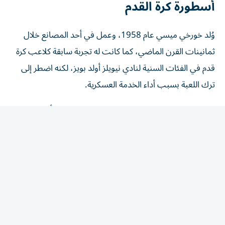
وُلد خورخي ميسي عام 1958، وعمل في أحد المصانع خلال
ثمانينات القرن الماضي، كما كانت له تجربة سابقة كلاعب كرة
قدم في الفئات السنية لنادي نيويلز أولد بويز، لكنه اضطر إلى
ترك اللعبة بسبب أداء الخدمة العسكرية.
ورافق خورخي نجله ليونيل ميسي خلال بداياته في أكاديمية
نيويلز، وكان حاضراً في الملاعب لمتابعة تطوره، قبل أن يبدأ
رحلة البحث عن فرصة لعلاج مشكلة النمو التي واجهت الطفل
ضعيف البنية وقتها.
ولعدم تمكنه من الحصول على الدعم المطلوب في الأرجنتين،
عمل خورخي ميسي على انتقال ليونيل إلى إسبانيا، حيث نجح
في التوصل إلى اتفاق مع برشلونة عندما كان نجله يبلغ 13 عاماً،
تضمن توفير العلاج الطبي والسكن والعمل لأفراد العائلة، إلى