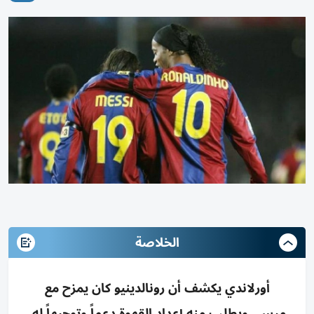
الخلاصة
أورلاندي يكشف أن رونالدينيو كان يمزح مع
ميسي ويطلب منه إعداد القهوة دعماً وتوجيهاً له،