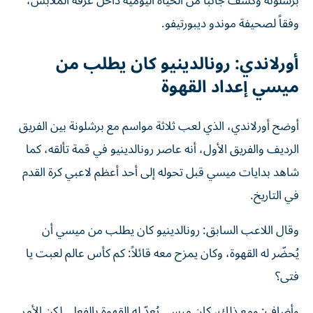
برشلونة وكشف جانباً من الحياة اليومية داخل غرفة الملابس،
وفقاً لصحيفة موندو ديبورتيفو.
أورلاندي: رونالدينيو كان يطلب من
ميسي إعداد القهوة
أوضح أورلاندي، الذي لعب ثلاثة مواسم مع برشلونة بين الفريق
الرديف والفريق الأول، أنه عاصر رونالدينيو في قمة تألقه، كما
شاهد بدايات ميسي قبل تحوله إلى أحد أعظم لاعبي كرة القدم
في التاريخ.
وقال اللاعب السابق: رونالدينيو كان يطلب من ميسي أن
يُحضّر له القهوة، وكان يمزح معه قائلاً: كم كأس عالم لعبت يا
فتى؟
وأضاف: ومع ذلك، كان ميسي يُعدّ له القهوة بالفعل. لكن الأمر