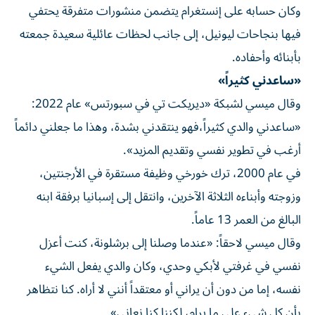
وكان حسابه على إنستغرام يتضمن منشورات متفرقة يحتفي
فيها بنجاحات ليونيل، إلى جانب لحظات عائلية سعيدة جمعته
بأبنائه وأحفاده.
«ساعدني كثيراً»
وقال ميسي لشبكة «ديريكت تي في سبورتس» عام 2022:
«ساعدني والدي كثيراً،فهو ينتقدني بشدة، وهذا ما جعلني دائماً
أرغب في تطوير نفسي وتقديم المزيد».
في عام 2000، ترك خورخي وظيفة مستقرة في الأرجنتين،
وزوجته وأبناءه الثلاثة الآخرين، وانتقل إلى إسبانيا برفقة ابنه
البالغ من العمر 13 عاماً.
وقال ميسي لاحقاً: «عندما وصلنا إلى برشلونة، كنت أعزل
نفسي في غرفتي لأبكي وحدي، وكان والدي يفعل الشيء
نفسه، إما من دون أن يراني أو معتقداً أنني لا أراه. كنا نتظاهر
بأن كل شيء على ما يرام، لكننا كنا نعاني».