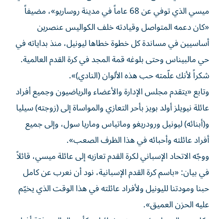
ميسي الذي توفي عن 68 عاماً في مدينة روساريو»، مضيفاً
«كان دعمه المتواصل وقيادته خلف الكواليس عنصرين
أساسيين في مساندة كل خطوة خطاها ليونيل، منذ بداياته في
حي مالبيناس وحتى بلوغه قمة المجد في كرة القدم العالمية.
شكراً لأنك علّمته حب هذه الألوان (النادي)».
وتابع «يتقدم مجلس الإدارة والأعضاء والرياضيون وجميع أفراد
عائلة نيويلز أولد بويز بأحر التعازي والمواساة إلى (زوجته) سيليا
و(أبنائه) ليونيل ورودريغو وماتياس وماريا سول، وإلى جميع
أفراد عائلته وأحبائه في هذا الظرف الصعب».
ووجّه الاتحاد الإسباني لكرة القدم تعازيه إلى عائلة ميسي، قائلاً
في بيان: «باسم كرة القدم الإسبانية، نود أن نعرب عن كامل
حبنا ومودتنا لليونيل ولأفراد عائلته في هذا الوقت الذي يخيّم
عليه الحزن العميق».