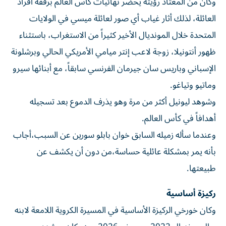
وكان من المعتاد رؤيته يحضر نهائيات كأس العالم برفقة أفراد
العائلة، لذلك أثار غياب أي صور لعائلة ميسي في الولايات
المتحدة خلال المونديال الأخير كثيراً من الاستغراب، باستثناء
ظهور أنتونيلا، زوجة لاعب إنتر ميامي الأمريكي الحالي وبرشلونة
الإسباني وباريس سان جيرمان الفرنسي سابقاً، مع أبنائها سيرو
وماتيو وتياغو.
وشوهد ليونيل أكثر من مرة وهو يذرف الدموع بعد تسجيله
أهدافاً في كأس العالم.
وعندما سأله زميله السابق خوان بابلو سورين عن السبب،أجاب
بأنه يمر بمشكلة عائلية حساسة،من دون أن يكشف عن
طبيعتها.
ركيزة أساسية
وكان خورخي الركيزة الأساسية في المسيرة الكروية اللامعة لابنه