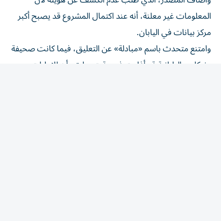
المعلومات غير معلنة، أنه عند اكتمال المشروع قد يصبح أكبر
مركز بيانات في اليابان.
وامتنع متحدث باسم «مبادلة» عن التعليق، فيما كانت صحيفة
«نيكاي» اليابانية قد أفادت في وقت سابق بأن الإمارات
تخطط لإنشاء مركز بيانات في محافظة أكيتا.
وبحسب المصدر، قد يصل إجمالي الاستثمارات المرتبطة
بالمشروع، بما في ذلك استثمارات الموردين والشركات التي قد
تؤسس عملياتها بالقرب من الموقع، إلى نحو تريليوني ين
ياباني، على أن يتولى اتحاد من الشركات اليابانية أعمال الإنشاء
والبنية التحتية المرتبطة بالمشروع.
وتأتي هذه الخطوة في وقت تتزايد فيه أهمية اليابان لدى
المستثمرين العالميين باعتبارها سوقاً مستقرة نسبياً وبعيدة عن
التوترات الجيوسياسية، في ظل تصاعد المنافسة بين الولايات
المتحدة والصين، واستمرار الحروب في أوروبا، وما تسببه من