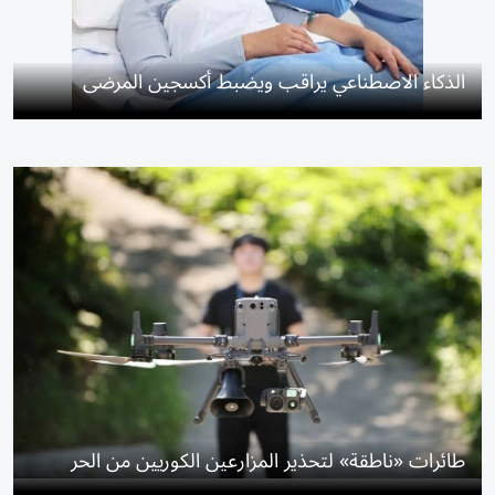
الذكاء الاصطناعي يراقب ويضبط أكسجين المرضى
طائرات «ناطقة» لتحذير المزارعين الكوريين من الحر