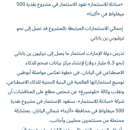
ميغاواط في «أكيتا»
إجمالي الاستثمارات المرتبطة بالمشروع قد تصل إلى نحو
تريليوني ين ياباني
تدرس دولة الإمارات استثمار ما يصل إلى تريليون ين ياباني
(نحو 6.3 مليار دولار) لإنشاء مركز بيانات ضخم للذكاء
الاصطناعي في اليابان، في خطوة تعكس مواصلة أبوظبي
توسيع استثماراتها العالمية في البنية التحتية للذكاء الاصطناعي.
ونقلت وكالة «بلومبيرغ» عن شخص مطلع على المناقشات أن
شركة «مبادلة للاستثمار»، ستقود الاستثمار في مشروع بقدرة
500 ميغاواط في محافظة «أكيتا» شمالي اليابان، بمشاركة
محتملة من مستثمرين محليين وأجانب.
وأضاف المصدر، الذي طلب عدم الكشف عن هويته لأن