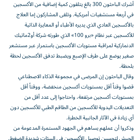
أشرك الباحثون 300 بالغ يتلقون كمية إضافية من الأكسجين
في أربعة مستشفيات أمريكية. وتلقى ​المشاركون إما العلاج
بالأكسجين العادي الذي يديره الأطباء أو ‌المعايرة الذاتية
للأكسجين عبر نظام «برو 100» الذي طورته شركة أو2ماتيك
الدنماركية لمراقبة مستويات الأكسجين باستمرار عبر مستشعر
صغير يوضع على طرف ⁠الإصبع ويضبط تدفق الأكسجين لحظة
بلحظة.
وقال الباحثون إن المرضى في مجموعة الذكاء الاصطناعي
قضوا وقتاً أقل بمستويات أكسجين منخفضة، ووقتاً أقل
بمستويات أكسجين ​مرتفعة، واحتاجوا إلى ‌عدد أقل من
التعديلات اليدوية للأكسجين من الطاقم الطبي للأكسجين ‌دون
أي زيادة في الآثار الجانبية الخطرة.
وذكروا أن عملهم يساهم في الجهود المستمرة المدعومة من
الجيش لتحسين توصيل الأكسجين في البيئات شديدة ‌الضغط.