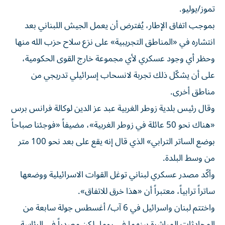
تموز/يوليو.
بموجب اتفاق الإطار، يُفترض أن يعمل الجيش اللبناني بعد
انتشاره في «المناطق التجريبية» على نزع سلاح حزب الله منها
وحظر أي وجود عسكري لأي مجموعة خارج القوى الحكومية،
على أن يشكّل ذلك تجربة لانسحاب إسرائيلي تدريجي من
مناطق أخرى.
وقال رئيس بلدية زوطر الغربية عبد عز الدين لوكالة فرانس برس
«هناك نحو 50 عائلة في زوطر الغربية»، مضيفاً «فوجئنا صباحاً
بوضع الساتر الترابي» الذي قال إنه يقع على بعد نحو 100 متر
من وسط البلدة.
وأكّد مصدر عسكري لبناني توغل القوات الاسرائيلية ووضعها
ساتراً ترابياً، معتبراً أن «هذا خرق للاتفاق».
واختتم لبنان واسرائيل في 6 آب/ أغسطس جولة سابعة من
المحادثات المباشرة بينهما في روما، لكن مصدراً في الرئاسة