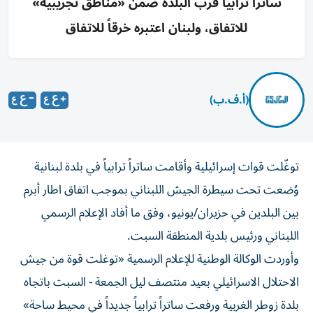
ساتراً ترابياً قرب البلدة ضمن «مناطق تجريبية»
للاتفاق، ولبنان اعتبره خرقاً للاتفاق
(أ.ف.ب)
توغّلت قوات إسرائيلية وأقامت ساتراً ترابياً في بلدة لبنانية
وُضعت تحت سيطرة الجيش اللبناني بموجب اتفاق اطار أبرم
بين البلدين في حزيران/يونيو، وفق ما أفاد الإعلام الرسمي
اللبناني ورئيس بلدية المنطقة السبت.
وأوردت الوكالة الوطنية للإعلام الرسمية «توغلت قوة من جيش
الاحتلال الاسرائيلي بعيد منتصف ليل الجمعة - السبت باتجاه
بلدة زوطر الغربية ورفعت ساتراً ترابياً جديداً في محيط ساحة»