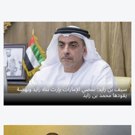
سيف بن زايد: تمضي الإمارات بإرث بناه زايد ونهضة
يقودها محمد بن زايد