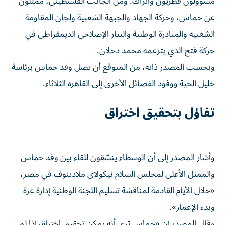
مسؤولون قطريون وأتراك. ومن الجانب الفلسطيني، ممثلون
عن حماس، وحركة الجهاد والجبهة الشعبية ولجان المقاومة
الشعبية والمبادرة الوطنية والتيار الإصلاحي الديمقراطي في
حركة فتح الذي يتزعمه محمد دحلان.
وبحسب المصدر ذاته، من المتوقع أن يصل وفد حماس برئاسة
خليل الحية ووفود الفصائل الأخرى إلى القاهرة الثلاثاء.
تفاؤل بتحقيق اختراق
وأشار المصدر إلى أن الوسطاء ينسّقون للقاء بين وفد حماس
والممثل الأعلى لمجلس السلام نيكولاي ملادينوف في مصر،
«خلال الأيام القادمة لمناقشة تسليم اللجنة الوطنية إدارة غزة
وبدء الإعمار».
وقال المصدر إن «حماس ترى أنه يمكن تحقيق اختراق إذا لم