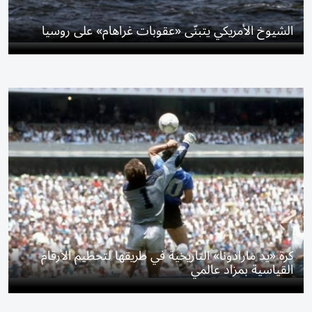
الشيوخ الأمريكي يتبنّى «عقوبات غراهام» على روسيا
كرة «يد مارادونا» التاريخية في طريقها لتحطيم الأرقام
القياسية بمزاد عالمي