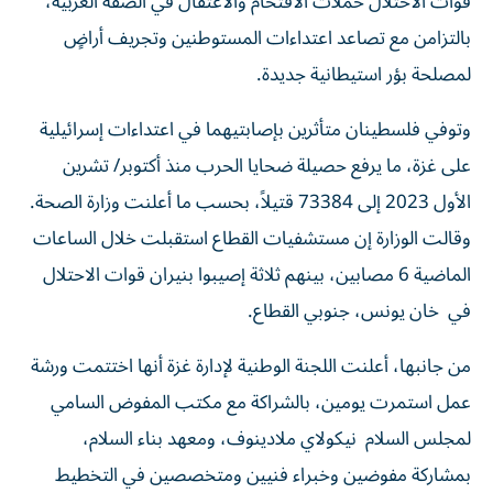
قوات الاحتلال حملات الاقتحام والاعتقال في الضفة الغربية،
بالتزامن مع تصاعد اعتداءات المستوطنين وتجريف أراضٍ
لمصلحة بؤر استيطانية جديدة.
وتوفي فلسطينان متأثرين بإصابتيهما في اعتداءات إسرائيلية
على غزة، ما يرفع حصيلة ضحايا الحرب منذ أكتوبر/ تشرين
الأول 2023 إلى 73384 قتيلاً، بحسب ما أعلنت وزارة الصحة.
وقالت الوزارة إن مستشفيات القطاع استقبلت خلال الساعات
الماضية 6 مصابين، بينهم ثلاثة إصيبوا بنيران قوات الاحتلال
في خان يونس، جنوبي القطاع.
من جانبها، أعلنت اللجنة الوطنية لإدارة غزة أنها اختتمت ورشة
عمل استمرت يومين، بالشراكة مع مكتب المفوض السامي
لمجلس السلام نيكولاي ملادينوف، ومعهد بناء السلام،
بمشاركة مفوضين وخبراء فنيين ومتخصصين في التخطيط