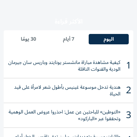
الأكثر قراءة
اليوم
7 أيام
30 يومًا
1
كيفية مشاهدة مباراة مانشستر يونايتد وباريس سان جيرمان
الودية والقنوات الناقلة
2
هندية تدخل موسوعة غينيس بأطول شعر لامرأة على قيد
الحياة
3
«التوطين» للباحثين عن عمل: احذروا عروض العمل الوهمية
وتحققوا عبر «الباركود»
طائرات مسيرة وتهديدات.. برلين تدق ناقوس الخطر أمام