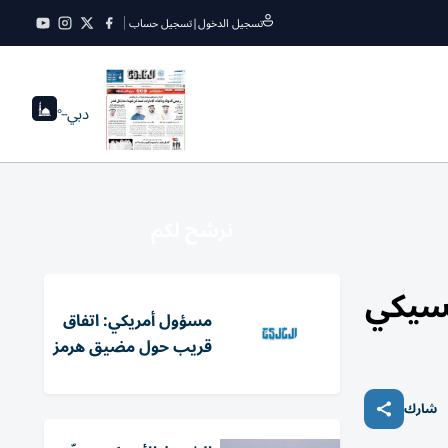
تسجيل الدخول
|
تسجيل حساب
دبي
--°
نرشح لكم
كسيكي
مسؤول أمريكي: اتفاق
قريب حول مضيق هرمز
شارك