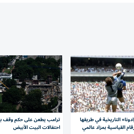
ادونا» التاريخية في طريقها
ترامب يطعن على حكم وقف بنا
قام القياسية بمزاد عالمي
احتفالات البيت الأبيض