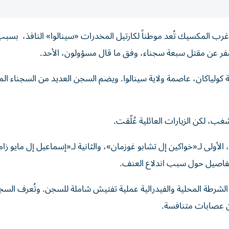
المكسيك تُعد موطناً لكارتيل المخدرات «سينالوا» النافذ، بسبب
 أسفر عن مقتل سبعة سجناء، وفق ما قال مسؤولون، الأحد.
ولياكان، عاصمة ولاية سينالوا. ويضم السجن العديد من السجناء الم
غب، لكن الزيارات العائلية عُلّقت.
الأولى لـ«خواكين إل تشابو غوزمان»، والثانية لـ«إسماعيل إل مايو زام
فاصيل حول سبب اندلاع العنف.
 الشرطة المحلية والفيدرالية عملية تفتيش شاملة للسجن.
وتُعرف السج
ين عصابات متنافسة.