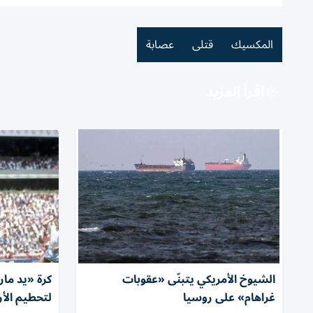
المكسيك
قتلى
عصابة
اقرأ المزيد
الشيوخ الأمريكي يتبنّى «عقوبات
كرة «يد مار
غراهام» على روسيا
لتحطيم الأر