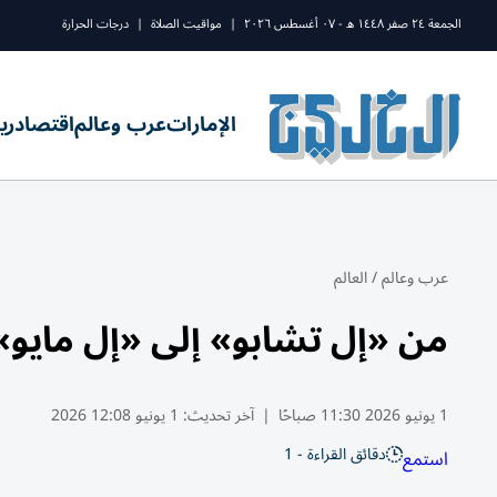
الجمعة ٢٤ صفر ١٤٤٨ ه - ٠٧ أغسطس ٢٠٢٦
|
مواقيت الصلاة
|
درجات الحرارة
الإمارات
عرب وعالم
اقتصاد
ري
عرب وعالم
/
العالم
من «إل تشابو» إلى «إل مايو
1 يونيو 2026 11:30 صباحًا
|
آخر تحديث:
1 يونيو 12:08 2026
دقائق القراءة - 1
استمع