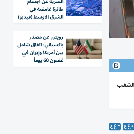
السرية عن أجسام
طائرة غامضة في
الشرق الاوسط (فيديو)
‏رويترز عن مصدر
باكستاني: اتفاق شامل
بين أمريكا وإيران في
غضون 60 يوماً
 سجناء؛ السيطرة على الشغب