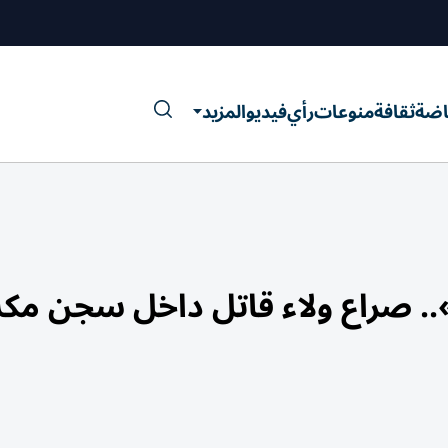
اضة
ثقافة
منوعات
رأي
فيديو
المزيد
».. صراع ولاء قاتل داخل سجن م