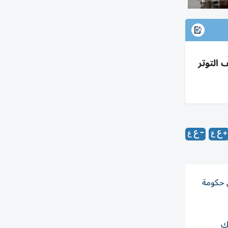
التوتر
ل حكومة
يك