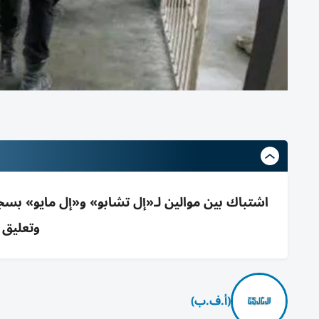
وتعليق 
(أ.ف.ب)