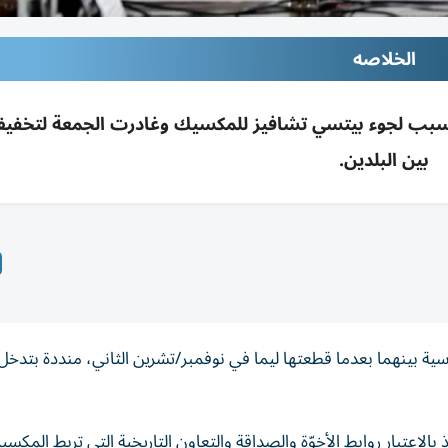
الخلاصه
بسبب لجوء بيتسي تشافيز للمكسيك وغادرت الجمعة لتخفيف 
بين البلدين.
سية بينهما بعدما قطعتها ليما في نوفمبر/تشرين الثاني، منددة بتدخ
بالاعتبار روابط الأخوّة والصداقة والتعاون التاريخية التي تربط المكس