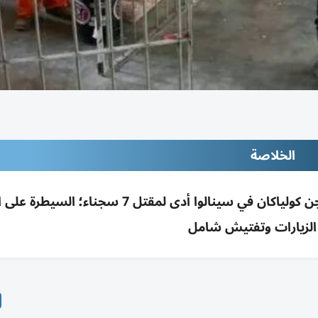
الخلاصة
اشتباك بين موالين لـ«إل تشابو» و«إل مايو» بسجن كولياكان في سينالوا أدى لمقتل 7
الزيارات وتفتيش شامل