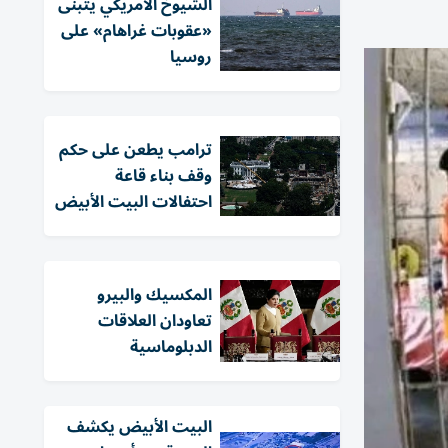
الشيوخ الأمريكي يتبنّى
«عقوبات غراهام» على
روسيا
ترامب يطعن على حكم
وقف بناء قاعة
احتفالات البيت الأبيض
المكسيك والبيرو
تعاودان العلاقات
الدبلوماسية
البيت الأبيض يكشف