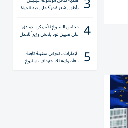
3
هندية تدخل موسوعة غينيس
بأطول شعر لامرأة على قيد الحياة
4
مجلس الشيوخ الأمريكي يصادق
على تعيين تود بلانش وزيراً للعدل
5
الإمارات.. تعرض سفينة تابعة
لـ«أدنوك» للاستهداف بصاروخ
أثناء عبورها «هرمز»