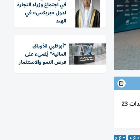
في اجتماع وزراء التجارة
لدول «بريكس» في
الهند
"أبوظبي للأوراق
المالية" يُضيء على
فرص النمو والاستثمار
بدء الاكتتاب بصندوق شيميرا الخليجي لتوزيعات الأرباح المتداول 8-16 يونيو 2026 بسعر 3.71 درهم وإدراج الوحدات 23