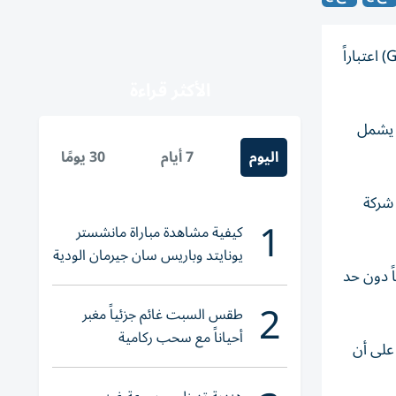
أعلن سوق أبوظبي للأوراق المالية بدء الاكتتاب في صندوق شيميرا سولاكتيف الخليجي شريعة لتوزيعات الأرباح المتداول (GCCDIV) اعتباراً
الأكثر قراءة
ا يشمل
اليوم
7 أيام
30 يومًا
 إلى أن الصندوق يتتبع مؤشر Shariah GCC Solactive Dividend Index (USD) Net Total Return، الذي يضم حالياً 20 شركة
1
كيفية مشاهدة مباراة مانشستر
يونايتد وباريس سان جيرمان الودية
 يعد الصندوق مفتوحاً دون حد
والقنوات الناقلة
2
طقس السبت غائم جزئياً مغبر
أحياناً مع سحب ركامية
مدة، على أن