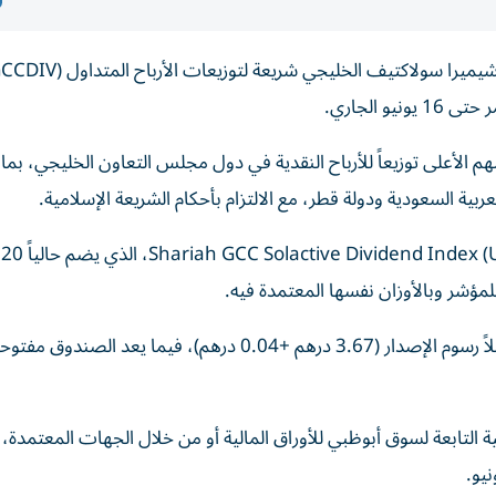
 الأعلى توزيعاً للأرباح النقدية في دول مجلس التعاون الخليجي، بم
بية السعودية ودولة قطر، مع الالتزام بأحكام الشريعة الإسلامية.
ونوه
وقال السوق إن سعر الوحدة عند الطرح يبلغ 3.71 درهم شاملاً رسوم الإصدار (3.67 درهم +0.04 درهم)، فيما
ى أن الاكتتاب متاح عبر بوابة eIPO الإلكترونية التابعة لسوق أبوظبي للأوراق المالية أو من خلال الجهات المعت