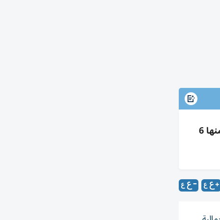
الإمارات تختتم مونديال الجوجيتسو 2026 بـ65 ميدالية: 18 ذهبية و17 فضية و30 برونزية، والكبار 14 ميدالية منها 6
طولة العالم للجوجيتسو 2026 بحصيلة إجمالية