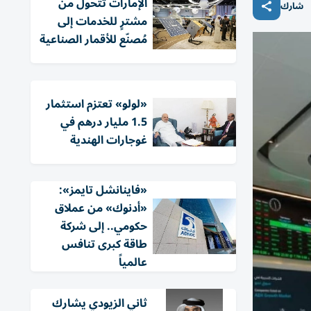
الإمارات تتحول من
شارك
مشترٍ للخدمات إلى
مُصنّع للأقمار الصناعية
«لولو» تعتزم استثمار
1.5 مليار درهم في
غوجارات الهندية
«فاينانشل تايمز»:
«أدنوك» من عملاق
حكومي.. إلى شركة
طاقة كبرى تنافس
عالمياً
ثاني الزيودي يشارك