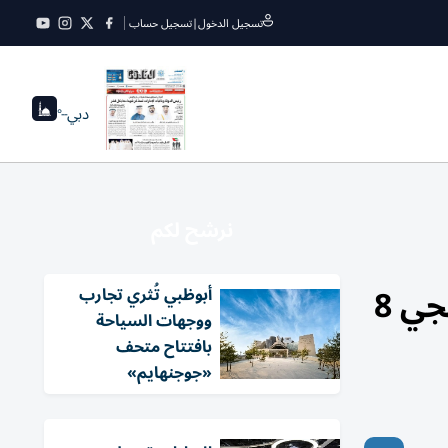
تسجيل الدخول
|
تسجيل حساب
دبي
--°
نرشح لكم
سوق أبوظبي: بدء الاكتتاب في صندوق شيميرا سولاكتيف الخليجي 8
أبوظبي تُثري تجارب
ووجهات السياحة
بافتتاح متحف
«جوجنهايم»