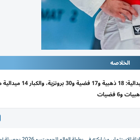
الخلاصه
بيات و6 فضيات
اختتم منتخب الإمارات الوطني للجوجيتسو، برعاية شركة مبادلة للاستثمار، مشاركته في ب