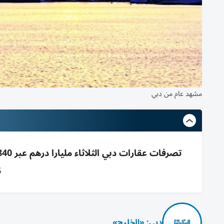
مشهد عام من دبي
5
دبي: «الخليج»