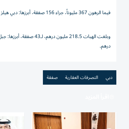
فيما الرهون 367 مليوناً، جراء 156 صفقة، أبرزها: دبي هيلز 77 مليون، ذا فيلا 23 مليوناً، برج خليفة 20 مليوناً.
درهم.
دبي
التصرفات العقارية
صفقة
اقرأ المزيد