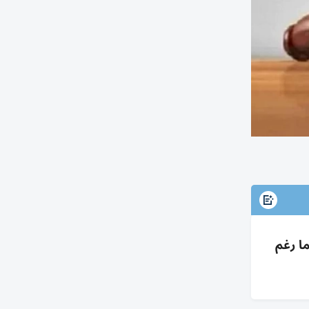
وسداد 6.37م عوائد مع فائدة 5% لتأخرهما رغم