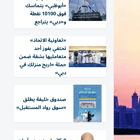
«أبوظبي» يتماسك
فوق 10100 نقطة
و«دبي» يتراجع
«تعاونية الاتحاد»
تحتفي بفوز أحد
متعامليها بشقة ضمن
حملة «اربح منزلك في
دبي»
صندوق خليفة يطلق
«سوق رواد المستقبل»