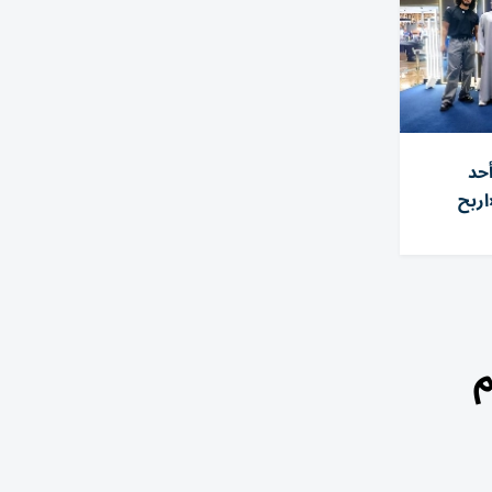
أحد
ربح