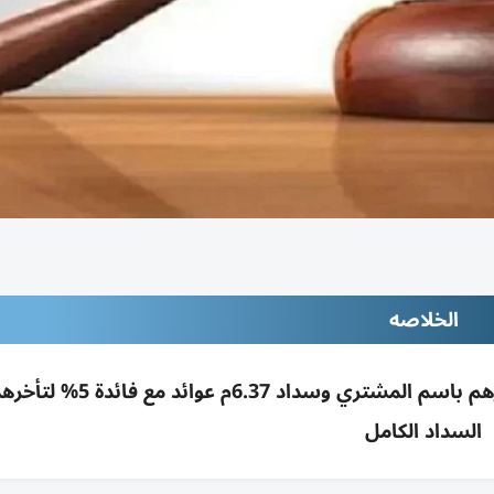
الخلاصه
محكمة دبي تُلزم شركتين بتسجيل فيلا بـ14.7م درهم باسم المشتري 
السداد الكامل