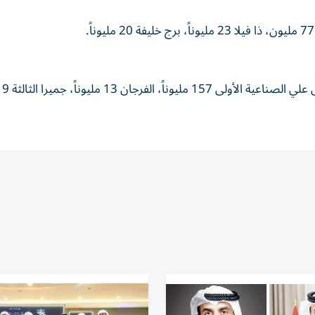
وبلغت اله