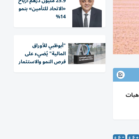
25.9 مليون درهم أرباح
«الاتحاد للتأمين» بنمو
14%
"أبوظبي للأوراق
المالية" يُضيء على
فرص النمو والاستثمار
را درهم عبر 840 صفقة: مبيعات 1.47 مليار (641)، رهون 367 مليوناً (156)، هبات