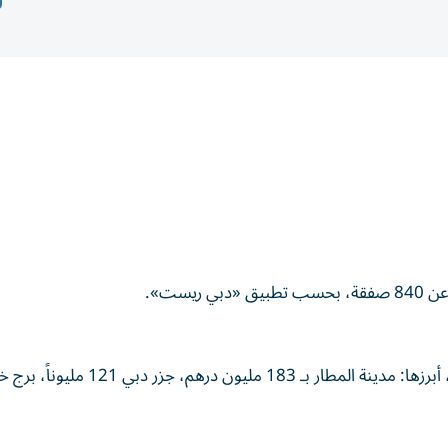
يست».
وبلغت المبيعات 1.47 مليار درهم، نتجت عن 641 معاملة، أبرزها: مدينة المطار بـ 183 مليون درهم، ج