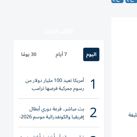
الأكثر قراءة
اليوم
7 أيام
30 يومًا
1
أمريكا تعيد 100 مليار دولار من
رسوم جمركية فرضها ترامب
2
بث مباشر.. قرعة دوري أبطال
زر دبي 121 مليوناً، برج خليفة
إفريقيا والكونفدرالية موسم 2026-
2027