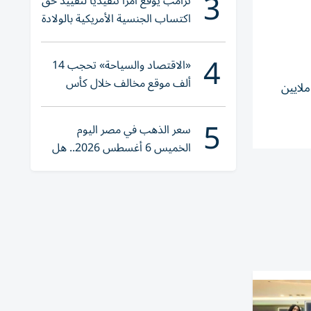
3
ترامب يوقع أمراً تنفيذياً لتقييد حق
اكتساب الجنسية الأمريكية بالولادة
4
«الاقتصاد والسياحة» تحجب 14
ألف موقع مخالف خلال كأس
بات 218.5 مليون درهم، لـ43 صفقة، أبرزها: جبل علي الصناعية الأولى 157 مليوناً، الفرجان 13 مليوناً، جميرا الثالثة 9 ملايين
العالم 2026
5
سعر الذهب في مصر اليوم
الخميس 6 أغسطس 2026.. هل
تنوي الشراء؟