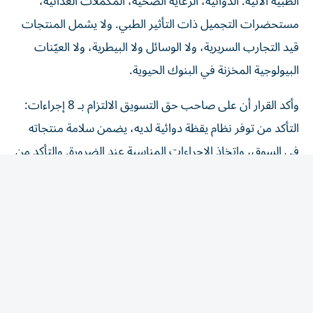
مستحضرات التجميل ذات التأثير الطبي. ولا يشمل المنتجات
قيد التجارب السريرية، ولا الوسائل ولا البيطرية، ولا العيّنات
البيولوجية المخزنة في البنوك الحيوية.
وأكد القرار أن على صاحب حق التسويق الالتزام بـ 8 إجراءات:
التأكد من توفر نظام يقظة دوائية لديه، يضمن سلامة منتجاته
في السوق، واتخاذ الإجراءات المناسبة عند الضرورة. والتأكد من
أن جميع المعلومات المرتبطة بتوازن المنافع والمخاطر للمنتج
الطبي، تُبلّغ إلى الوحدة التنظيمية، وفق الضوابط والشروط
الواردة في الدليل. وإنشاء نظام لجمع التقارير المتعلقة بالآثار
المعاكسة المشتبه فيها الخاصة بمنتجاته المتداولة، وتسجيلها
والإبلاغ عنها مع الالتزام بتشريعات حماية البيانات. ووضع
أنظمة لتتبع تقارير الآثار المعاكسة ومتابعتها مع الالتزام
بالتشريعات المعمول بها والمتعلقة بحماية البيانات، الاحتفاظ