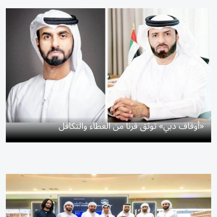
«أوقاف دبي» توثق قرناً من العطاء والتكافل