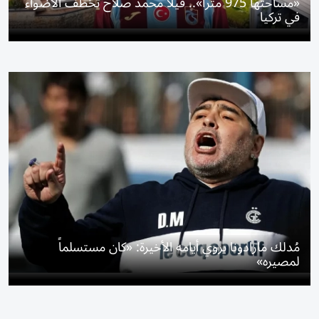
«مساحتها 975 متراً».. فيلا محمد صلاح تخطف الأضواء
في تركيا
مُدلك مارادونا يروي أيامه الأخيرة: «كان مستسلماً
لمصيره»