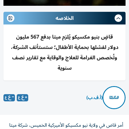
الخلاصه
قاضٍ بنيو مكسيكو يُلزم ميتا بدفع 567 مليون
دولار لفشلها بحماية الأطفال؛ ستستأنف الشركة،
وتُخصص الغرامة للعلاج والوقاية مع تقارير نصف
سنوية
(أ.ف.ب)
أمر قاض في ولاية نيو مكسيكو الأميركية الخميس، شركة ميتا