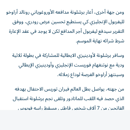
ومن جهة أخرى، أعار برشلونة مدافعه الأوروغوياني رونالد أراوخو
لليفربول الإنجليزي كي يستطيع تحسين عرض رودري، ووفق
التقرير سيدفع ليفربول أجر المدافع لكن لا يوجد في عقد الإعارة
شرط شرائه نهاية الموسم.
وسافر برشلونة لأودينيزي الايطالية للمشاركة في بطولة ثلاثية
ودية مع نوتنغهام فوريست الإنجليزي وأودينيزي الإيطالي
وسينتهز أراوخو الفرصة لوداع زملائه.
من جهته، يواصل بطل العالم فيران توريس الاحتفال بهدفه
الذي حصد فيه اللقب للماتادور وتلقى نجم برشلونة استقبال
الفاتحين من 7 آلاف شخص قاطني مسقط راسه فويوس
بالاضافة الى الأقارب والأصدقاء. وكشفت جدة توريس عن
طلب جارتها منها نقوداً كلما سجل حفيدها هدفاً فيما كشف