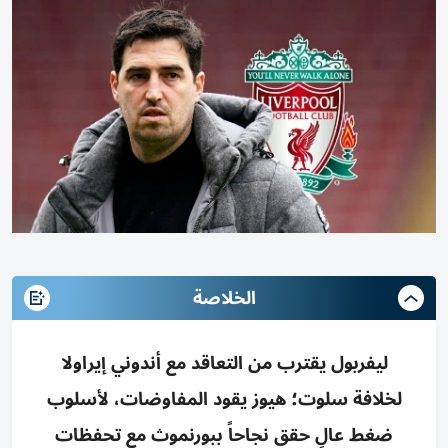
الخلاصة
ليفربول يقترب من التعاقد مع أندوني إيراولا
لخلافة سلوت؛ هيوز يقود المفاوضات، لأسلوب
ضغط عالٍ حقق نجاحاً ببورنموث مع تحفظات