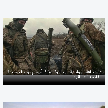
على حافة المواجهة المباشرة.. هكذا تُصمم روسيا ضربتها
القادمة لـ«الناتو»