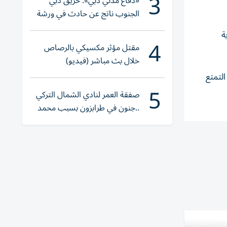
3
«دفاع مدني دبي»: حريق دبي
الجنوب ناتج عن حادث في ورشة
ولا إصابات
ة
4
مقتل مؤثر مكسيكي بالرصاص
خلال بث مباشر (فيديو)
التمتع
5
صفقة العمر لنادي الشمال التركي
..جنون في طرابزون بسبب محمد
صلاح