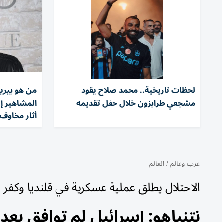
لحظات تاريخية.. محمد صلاح يقود
من هو بيري
مشجعي طرابزون خلال حفل تقديمه
المشاهير إ
أثار مخاوف 
عرب وعالم
/
العالم
الاحتلال يطلق عملية عسكرية في قلنديا وكف
نتنياهو: إسرائيل لم توافق بعد