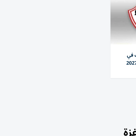
 في
زة