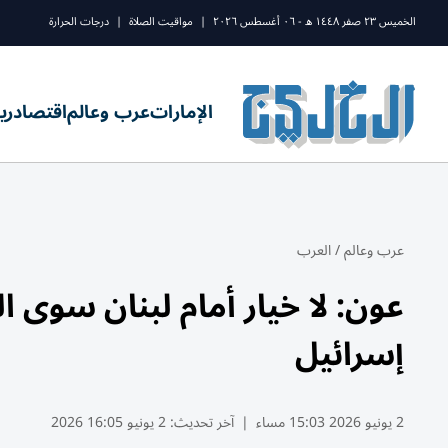
الخميس ٢٣ صفر ١٤٤٨ ه - ٠٦ أغسطس ٢٠٢٦
|
مواقيت الصلاة
|
درجات الحرارة
الإمارات
عرب وعالم
اقتصاد
ري
عرب وعالم
/
العرب
عون: لا خيار أمام لبنان سوى ا
إسرائيل
2 يونيو 2026 15:03 مساء
|
آخر تحديث:
2 يونيو 16:05 2026