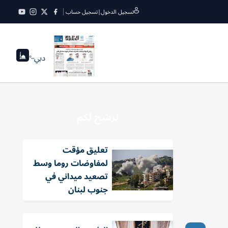
تسجيل الدخول
|
تسجيل حساب
دبي
--°
نرشح لكم
تعليق مؤقت
لمفاوضات روما وسط
تصعيد ميداني في
جنوب لبنان