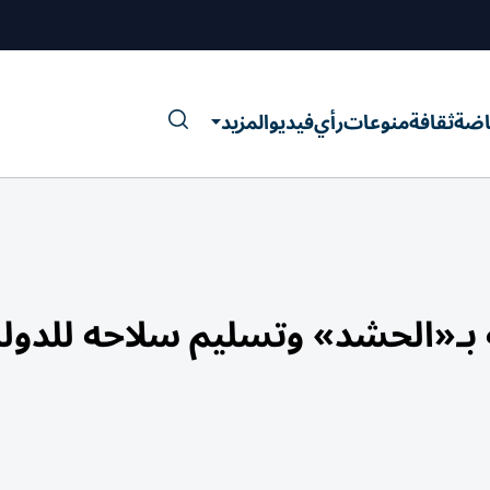
اضة
ثقافة
منوعات
رأي
فيديو
المزيد
 بـ«الحشد» وتسليم سلاحه للدولة