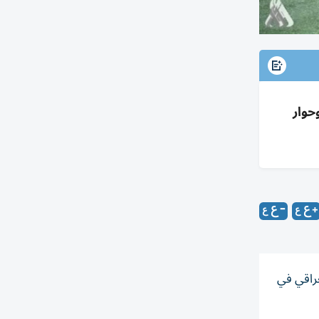
حوار
عراقي في