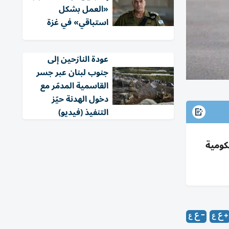
«العمل بشكل
استباقي» في غزة
عودة النازحين إلى
جنوب لبنان عبر جسر
القاسمية المدمّر مع
دخول الهدنة حيّز
التنفيذ (فيديو)
كومية