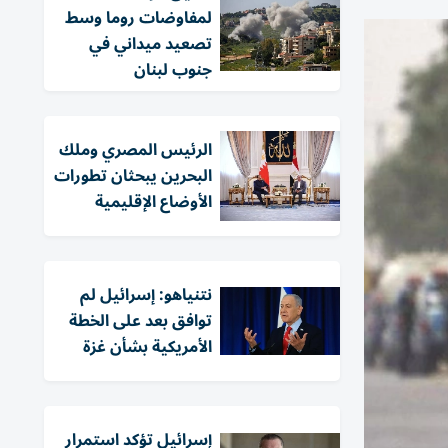
لمفاوضات روما وسط
تصعيد ميداني في
جنوب لبنان
الرئيس المصري وملك
البحرين يبحثان تطورات
الأوضاع الإقليمية
نتنياهو: إسرائيل لم
توافق بعد على الخطة
الأمريكية بشأن غزة
إسرائيل تؤكد استمرار