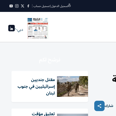
تسجيل الدخول
|
تسجيل حساب
دبي
--°
نرشح لكم
مقتل جنديين
إسرائيليين في جنوب
لبنان
شارك
تعليق مؤقت