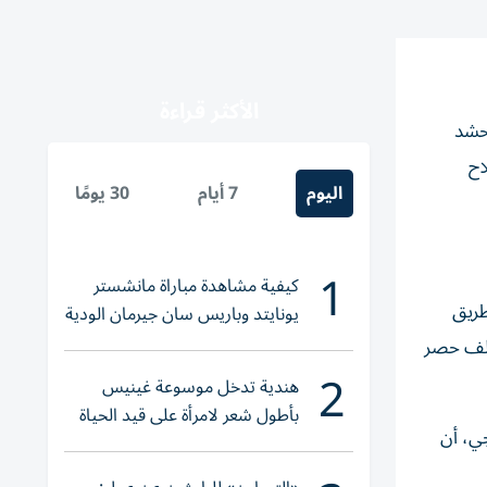
الأكثر قراءة
حشد
اح
اليوم
7 أيام
30 يومًا
1
كيفية مشاهدة مباراة مانشستر
طريق
يونايتد وباريس سان جيرمان الودية
والقنوات الناقلة
 ملف حصر
2
هندية تدخل موسوعة غينيس
بأطول شعر لامرأة على قيد الحياة
جي، أن