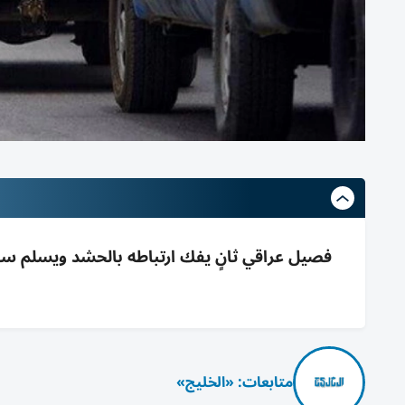
فصيل عراقي ثانٍ يفك ارتباطه بالحشد ويسلم س
متابعات: «الخليج»