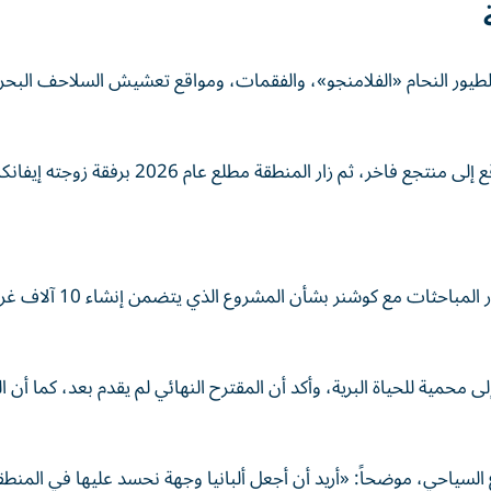
يور النحام «الفلامنجو»، والفقمات، ومواقع تعشيش السلاحف البحرية،
أكد رئيس الوزراء الألباني إيدي راما في مقابلة حديثة، استمرار المباحثات مع كوشنر بشأن المشروع ال
إلى محمية للحياة البرية، وأكد أن المقترح النهائي لم يقدم بعد، كما أن ا
السياحي، موضحاً: «أريد أن أجعل ألبانيا وجهة نحسد عليها في المنطق