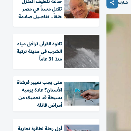
خدعة تنظيف المنزل
شارك
تقتل مسناً في مصر
خنقاً.. تفاصيل صادمة
تلاوة القرآن ترافق مياه
الشرب في مدينة تركية
منذ 31 عاماً
متى يجب تغيير فرشاة
الأسنان؟ عادة يومية
بسيطة قد تحميك من
أمراض قاتلة
أول رحلة لطائرة تجارية