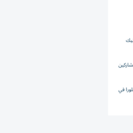
نيك
شاركين
ورا في