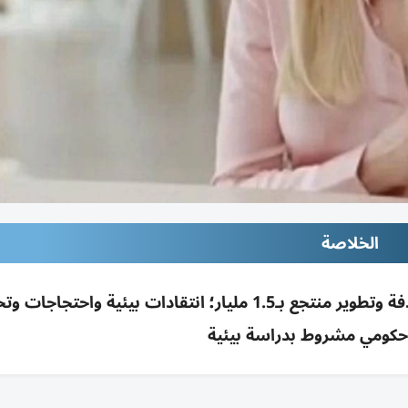
الخلاصة
إيفانكا ترامب تروي اكتشاف جزيرة سازان بالصدفة وتطوير منتجع بـ1.5 مليار؛ انتقادات بيئية واحت
كومي مشروط بدراسة بيئية