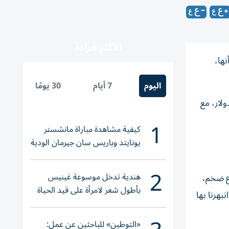
الأكثر قراءة
نها،
اليوم
7 أيام
30 يومًا
 «أفينيتي بارتنرز» التابعة لزوجها جاريد كوشنر، بكلفة 1.5 مليار دولار، مع
1
كيفية مشاهدة مباراة مانشستر
يونايتد وباريس سان جيرمان الودية
والقنوات الناقلة
2
هندية تدخل موسوعة غينيس
وع ضخم،
بأطول شعر لامرأة على قيد الحياة
نبهرنا بها
«التوطين» للباحثين عن عمل: