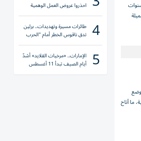
3
سنوات
احذروا عروض العمل الوهمية
وتحققوا عبر «الباركود»
ميلة
4
طائرات مسيرة وتهديدات.. برلين
تدق ناقوس الخطر أمام "الحرب
الهجينة"
5
الإمارات.. «مرخيات القلايد» أشدّ
أيام الصيف تبدأ 11 أغسطس
 الفاخر، شمل تعديلات أُجريت عام 2024 على الوضع
، ما أتاح