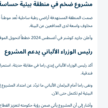
مشروع ضخم في منطقة بيئية حساسة
ضمت المنطقة المستهدفة أراضي رطبة ساحلية تُعد موطناً لط
مخاوف واسعة لدى المدافعين عن البيئة.
وأعلن جاريد كوشنر في أغسطس 2024 خططاً لتحويل الموقع إلى منتجع فاخر، ثم زار المنطقة مطلع عام 2026 برفقة زوجته إيفانكا ترامب.
رئيس الوزراء الألباني يدعم المشروع
فندقية.
ونفى راما أمام البرلمان الألباني ما تردّد عن امتداد المشروع 
البيئية لم تكتمل حتى الآن.
وأشار إلى أن المشروع يأتي ضمن رؤية حكومته لتعزيز القطاع 