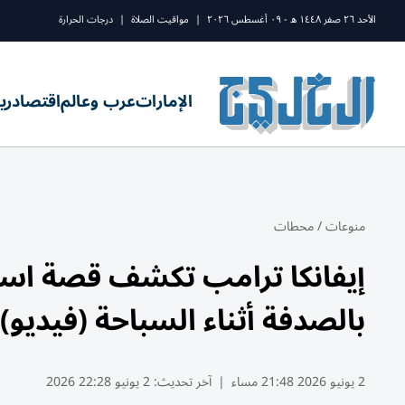
الأحد ٢٦ صفر ١٤٤٨ ه - ٠٩ أغسطس ٢٠٢٦
|
مواقيت الصلاة
|
درجات الحرارة
الإمارات
عرب وعالم
اقتصاد
ري
منوعات
/
محطات
إيفانكا ترامب تكشف قصة استثم
بالصدفة أثناء السباحة (فيديو)
2 يونيو 2026 21:48 مساء
|
آخر تحديث:
2 يونيو 22:28 2026