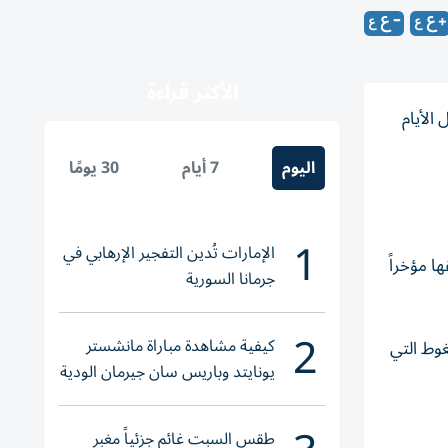
الأكثر قراءة
صرية خلال الأيام
اليوم
7 أيام
30 يومًا
1
الإمارات تُدين التفجير الإرهابي في
 مؤخراً
جرمانا السورية
2
كيفية مشاهدة مباراة مانشستر
وط التي
يونايتد وباريس سان جيرمان الودية
والقنوات الناقلة
طقس السبت غائم جزئياً مغبر