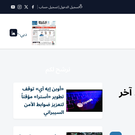
تسجيل الدخول
|
تسجيل حساب
دبي
--°
نرشح لكم
ه بعد آخر
«أوبن إيه آي» توقف
تطوير «أسترا» مؤقتاً
لتعزيز ضوابط الأمن
السيبراني