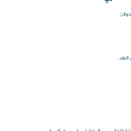
لار:
النقد.