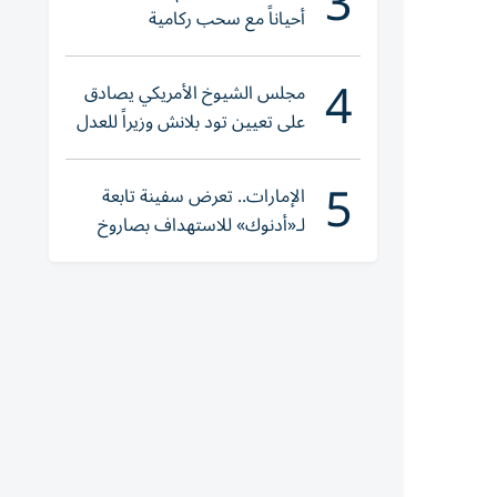
3
أحياناً مع سحب ركامية
4
مجلس الشيوخ الأمريكي يصادق
على تعيين تود بلانش وزيراً للعدل
5
الإمارات.. تعرض سفينة تابعة
لـ«أدنوك» للاستهداف بصاروخ
أثناء عبورها «هرمز»