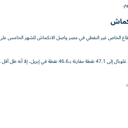
م.
نكماش
اع الخاص غير النفطي في مصر واصل الانكماش للشهر الخامس على ا
وارتفع مؤشر مديري المشتريات الصادر عن شركة إس آند بي غلوبال إلى 47.1 نقطة مقارنة بـ46.6 نقطة في إبريل، إلا أنه
: